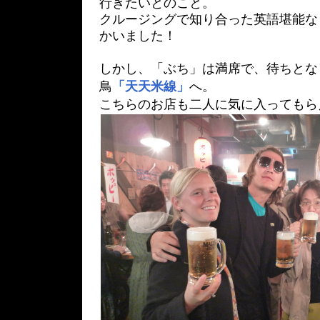
行きたいとのこと。
クルージングで知り合った英語堪能な
かいました！
しかし、「ぶち」は満席で、待ちとな
鳥
「天天米線」
へ。
こちらのお店も二人に気に入ってもら