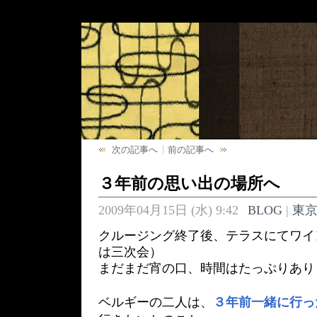
次の記事へ
前の記事へ
３年前の思い出の場所へ
2009年04月15日 (水) 9:42
BLOG
|
東
クルージング終了後、テラスにてワイ
は三次会）
まだまだ宵の口、時間はたっぷりあり
ベルギーの二人は、
３年前一緒に行っ