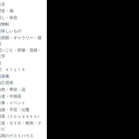
東京
歴史・城
癒し・休息
着物帖
美味しいもの
美術館・ギャラリー・個
展
習いごと・研修・資格・
大学
肉
能 ｓｔｙｌｅ
能遊庵
自己啓発
自然・季節・花
茶道・中国茶
行事・イベント
裁縫・手芸・仕覆
講座（ｎｏｕｓａｋｕ）
音楽・ＤＶＤ・映画・テ
レビ
高岡のゲストハウス