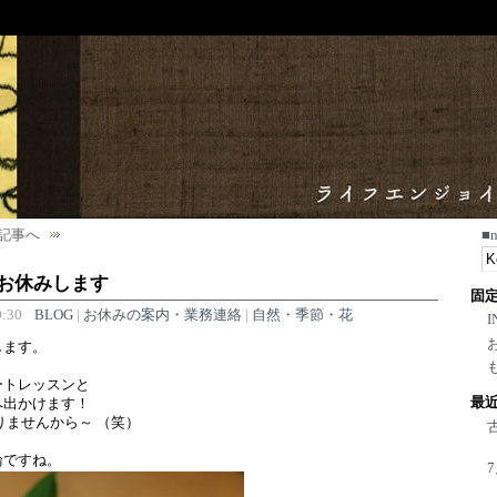
記事へ
■
 お休みします
固
:30
BLOG
|
お休みの案内・業務連絡
|
自然・季節・花
I
します。
ートレッスンと
最
へ出かけます！
りませんから～ （笑）
輪ですね。