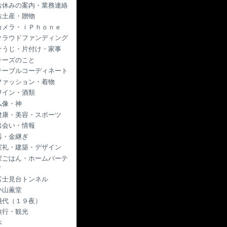
お休みの案内・業務連絡
お土産・贈物
カメラ・ｉＰｈｏｎｅ
クラウドファンディング
そうじ・片付け・家事
チーズのこと
テーブルコーディネート
ファッション・着物
ワイン・酒類
仏像・神
健康・美容・スポーツ
出会い・情報
器・金継ぎ
室礼・建築・デザイン
家ごはん・ホームパーテ
ィ
富士見台トンネル
小山薫堂
幾代（１９夜）
旅行・観光
本