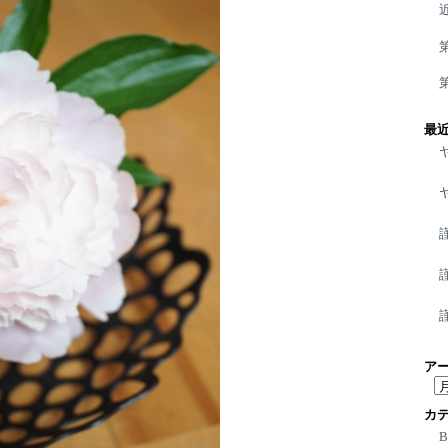
最
ア
ア
ー
カ
カ
イ