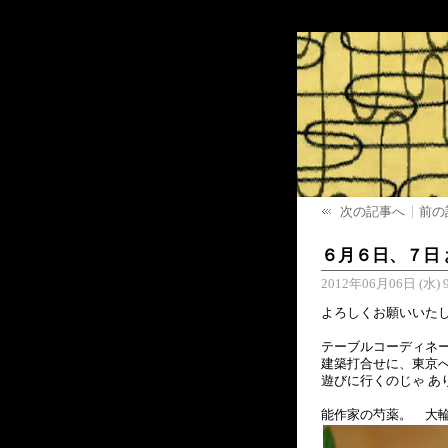
次の記事へ
前の
６月６日、７日
2012年06月06日 (水) 9
よろしくお願いいた
テーブルコーディネ
建築打合せに、東京
遊びに行くのじゃ あ
能作家の芍薬。 大