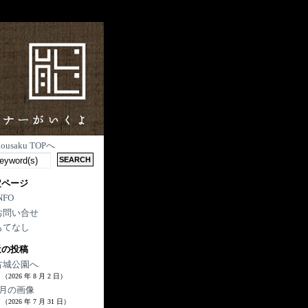
nousaku TOPへ
定ページ
NFO
お問い合せ
もてなし
近の投稿
古城公園へ
（2026 年 8 月 2 日）
7月の画像
（2026 年 7 月 31 日）