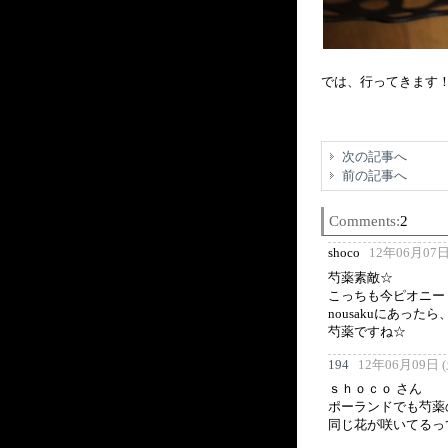
では、行ってきます
次の記事へ
前の記事へ
Comments:
2
shoco
12年06月07日 
芍薬素敵☆
こっちも今ピオニー
nousakuにあっ
芍薬ですね☆
194
12年06月09日 (土
ｓｈｏｃｏ さん
ポーランドでも芍薬
同じ花が咲いてるっ