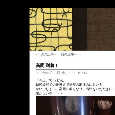
次の記事へ
前の記事へ
高岡 到着！
2012年04月13日 (金) 18:37
BLOG
「今庄」で うどん。
越後湯沢での乗換えで蕎麦の出汁のにおいを
かいでしまい、高岡に着くなり、出汁をいただきに
懐かしい味 ・・・