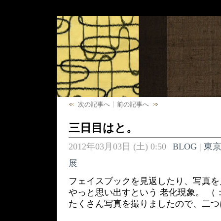
次の記事へ
前の記事へ
三日目はと。
2012年03月03日 (土) 0:50
BLOG
|
東
展
フェイスブックを見返したり、写真を
やっと思い出すという 老化現象。 （
たくさん写真を撮りましたので、二つ