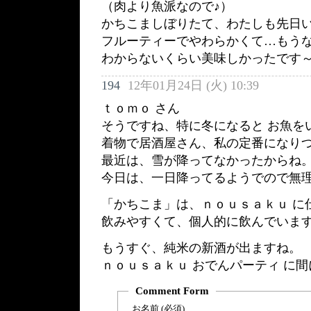
（肉より魚派なので♪）
かちこましぼりたて、わたしも先日
フルーティーでやわらかくて…もう
わからないくらい美味しかったです
194
12年01月24日 (火) 10:39
ｔｏｍｏ さん
そうですね、特に冬になると お魚を
着物で居酒屋さん、私の定番になり
最近は、雪が降ってなかったからね
今日は、一日降ってるようでので無理
「かちこま」は、ｎｏｕｓａｋｕ に
飲みやすくて、個人的に飲んでいます。 
もうすぐ、純米の新酒が出ますね。
ｎｏｕｓａｋｕ おでんパーティ に間
Comment Form
お名前 (必須)