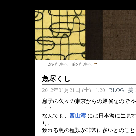
次の記事へ
前の記事へ
魚尽くし
2012年01月21日 (土) 11:20
BLOG
|
美
息子の久々の東京からの帰省なので 
・・・
なんでも、
富山湾
には日本海に生息す
り、
獲れる魚の種類が非常に多いとのこと