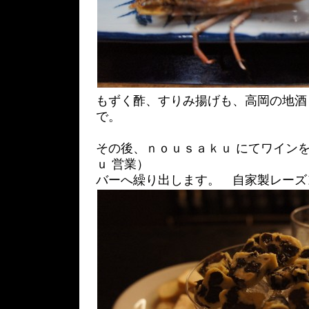
もずく酢、すりみ揚げも、高岡の地酒
で。
その後、ｎｏｕｓａｋｕ にてワイン
ｕ 営業）
バーへ繰り出します。 自家製レーズ