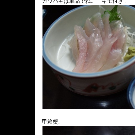
カワハギは単品でね。 キモ付き！
甲箱蟹。