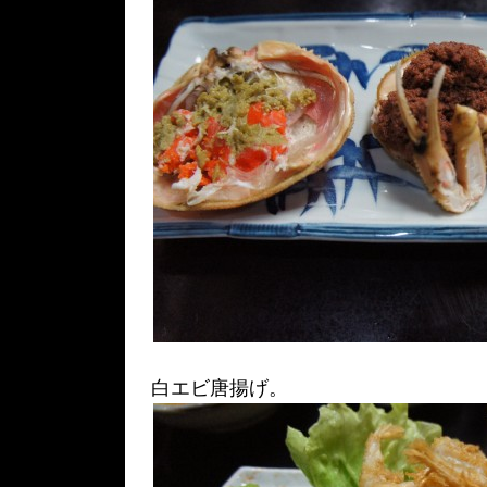
白エビ唐揚げ。