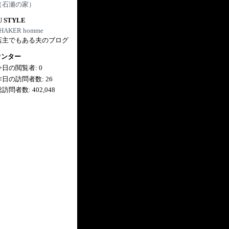
（石瀬の家）
U STYLE
HAKER homme
店主でもある夫のブログ
ウンター
今日の閲覧者:
0
昨日の訪問者数:
26
総訪問者数:
402,048