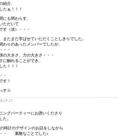
の紹介、
したぁ！！！
間にも関わらす、
いただいて
です（涙）・・・
、またまた学ばせていただくことしきりでした。
関わりのあったメンバーでしたが、
・・・
懐の大きさ、力の大きさ・・・
さに触れることができ、
した！！！
・・
です！
っす☆
) 9:21
ニングパーティーにお誘いくださり
した。
ンの時計のデザインのお話をしながら
・・ 素敵なことでした♪