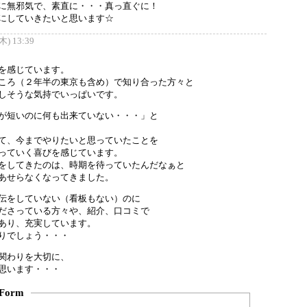
に無邪気で、素直に・・・真っ直ぐに！
にしていきたいと思います☆
) 13:39
を感じています。
ころ（２年半の東京も含め）で知り合った方々と
しそうな気持でいっぱいです。
が短いのに何も出来ていない・・・」と
て、今までやりたいと思っていたことを
っていく喜びを感じています。
をしてきたのは、時期を待っていたんだなぁと
あせらなくなってきました。
伝をしていない（看板もない）のに
ださっている方々や、紹介、口コミで
あり、充実しています。
りでしょう・・・
関わりを大切に、
思います・・・
Form