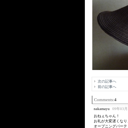
次の記事へ
前の記事へ
Comments:
4
nakamayu
09年03月2
おねぇちゃん！
お礼が大変遅くなり
オープニングパーテ