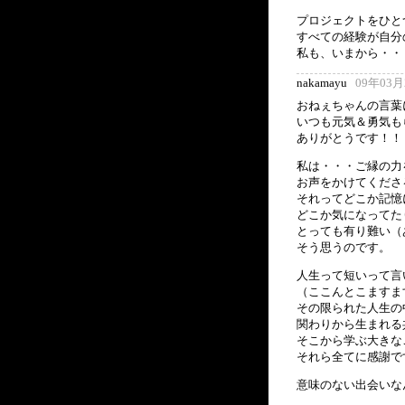
プロジェクトをひと
すべての経験が自分
私も、いまから・
nakamayu
09年03月2
おねぇちゃんの言葉
いつも元気＆勇気も
ありがとうです！！
私は・・・ご縁の力
お声をかけてくださ
それってどこか記憶
どこか気になってた
とっても有り難い（
そう思うのです。
人生って短いって言
（ここんとこますま
その限られた人生の
関わりから生まれる
そこから学ぶ大きな
それら全てに感謝で
意味のない出会いな