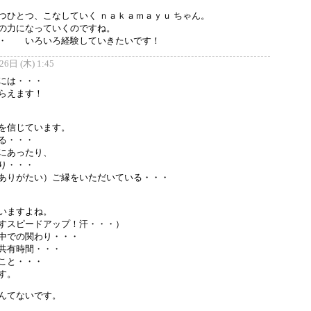
つひとつ、こなしていく ｎａｋａｍａｙｕ ちゃん。
の力になっていくのですね。
・・ いろいろ経験していきたいです！
6日 (木) 1:45
には・・・
らえます！
を信じています。
る・・・
にあったり、
り・・・
ありがたい）ご縁をいただいている・・・
いますよね。
すスピードアップ！汗・・・）
中での関わり・・・
共有時間・・・
こと・・・
す。
んてないです。