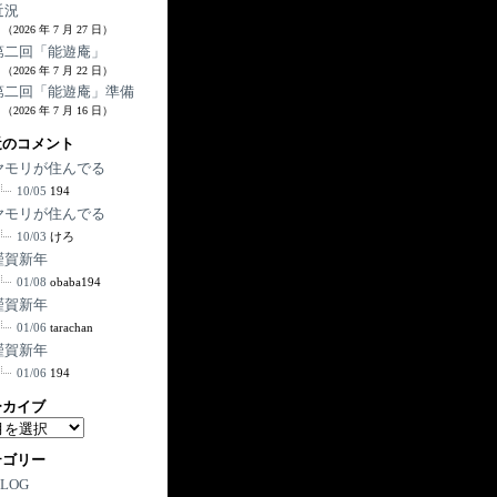
近況
（2026 年 7 月 27 日）
第二回「能遊庵」
（2026 年 7 月 22 日）
第二回「能遊庵」準備
（2026 年 7 月 16 日）
近のコメント
ヤモリが住んでる
10/05
194
ヤモリが住んでる
10/03
けろ
謹賀新年
01/08
obaba194
謹賀新年
01/06
tarachan
謹賀新年
01/06
194
ーカイブ
テゴリー
BLOG