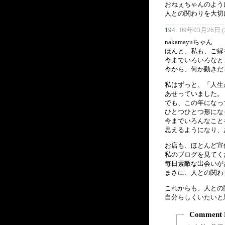
おねぇちゃんのよう
人との関わりを大切
194
09年03月26日 (木
nakamayuちゃん
ほんと、私も、ご縁
今までいろいろなと
今から、何か動きだ
私はずっと、「人生
あせっていました。
でも、この年になっ
ひとつひとつ形にな
今までいろんなこと
思えるようになり、
お店も、ほとんど宣
私のブログを見てく
毎日素敵な出会いが
まさに、人との関わ
これからも、人との
自分らしくいたいと
Comment 