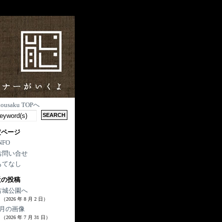
nousaku TOPへ
定ページ
NFO
お問い合せ
もてなし
近の投稿
古城公園へ
（2026 年 8 月 2 日）
7月の画像
（2026 年 7 月 31 日）