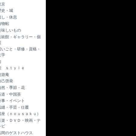
東京
歴史・城
癒し・休息
着物帖
美味しいもの
美術館・ギャラリー・個
展
習いごと・研修・資格・
大学
肉
能 ｓｔｙｌｅ
能遊庵
自己啓発
自然・季節・花
茶道・中国茶
行事・イベント
裁縫・手芸・仕覆
講座（ｎｏｕｓａｋｕ）
音楽・ＤＶＤ・映画・テ
レビ
高岡のゲストハウス