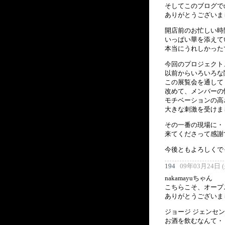
そしてこのブログで
ありがとうございま
開店前のお忙しい時
いっぱい華を添えて
本当にうれしかった
今回のプロジェクト
以前からいろいろな
この展覧会を通して
改めて、メンバーの
モチベーションの高
大きな刺激を受けま
その一番の現場に・
来てくださって感謝
今後ともよろしくで
194
09年03月24日 (火
nakamayuちゃん
こちらこそ、オープ
ありがとうございま
ジョージ ジェンセ
お酒を飲むなんて・