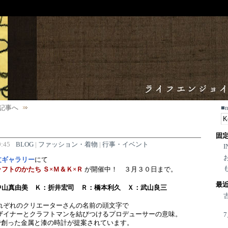
記事へ
■
固
:45
BLOG
|
ファッション・着物
|
行事・イベント
I
文ギャラリー
にて
フトのかたち Ｓ×Ｍ＆Ｋ×Ｒ
が開催中！ ３月３０日まで。
最
中山真由美 Ｋ：折井宏司 Ｒ：橋本利久 Ｘ：武山良三
れぞれのクリエーターさんの名前の頭文字で
デザイナーとクラフトマンを結びつけるプロデューサーの意味。
で創った金属と漆の時計が提案されています。