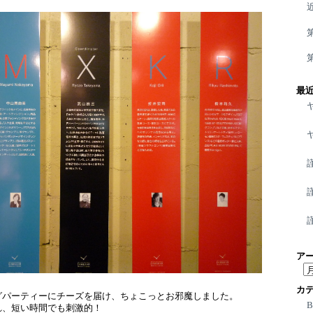
最
ア
ア
ー
カ
カ
グパーティーにチーズを届け、ちょこっとお邪魔しました。
れ、短い時間でも刺激的！
イ