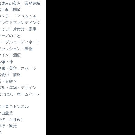
お休みの案内・業務連絡
お土産・贈物
カメラ・ｉＰｈｏｎｅ
クラウドファンディング
そうじ・片付け・家事
チーズのこと
テーブルコーディネート
ファッション・着物
ワイン・酒類
仏像・神
健康・美容・スポーツ
出会い・情報
器・金継ぎ
室礼・建築・デザイン
家ごはん・ホームパーテ
ィ
富士見台トンネル
小山薫堂
幾代（１９夜）
旅行・観光
本