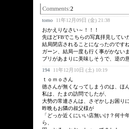
Comments:
2
tomo
11年12月09日 (金) 21:38
おかえりなさい～！！！
先ほどFBでこちらの写真拝見してい
結局閉店されることになったのですね…
ガーン、結局一度も行く事がかない
ブリがあまりに美味しそうで、逆の
194
11年12月10日 (土) 10:19
ｔｏｍｏさん
徳さんが無くなってしまうのは、ほんと
私は、たまの訪問でしたが、
大勢の常連さんは、さぞかしお困り
昨晩もお隣の叔父様が
「どっか近くにいい店無いけ？何十
ら、