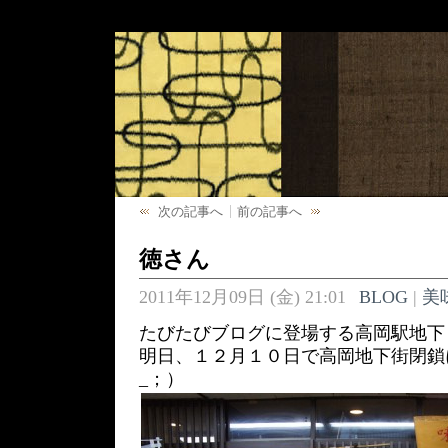
次の記事へ
前の記事へ
徳さん
2011年12月09日 (金) 21:01
BLOG
|
美
たびたびブログに登場する高岡駅地下
明日、１２月１０日で高岡地下街閉鎖
_；）