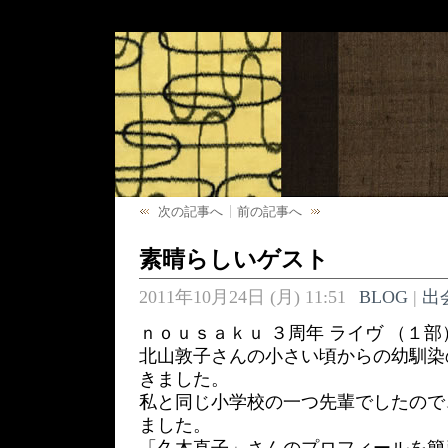
次の記事へ
前の記事へ
素晴らしいゲスト
2011年10月24日 (月) 11:51
BLOG
|
出
ｎｏｕｓａｋｕ ３周年 ライヴ （１部
北山敦子さんの小さい頃からの幼馴染
きました。
私と同じ小学校の一つ先輩でしたので
ました。