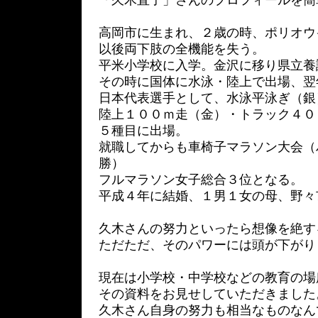
「久木直子」さんのプロフィールを簡
高岡市に生まれ、２歳の時、ポリオウ
以後両下肢の全機能を失う。
平米小学校に入学。金沢に移り県立養
その時に国体に水泳・陸上で出場、翌
日本代表選手として、水泳平泳ぎ（銀
陸上１００ｍ走（金）・トラック４０
５種目に出場。
就職してからも車椅子マラソン大会（
勝）
フルマラソン女子総合３位となる。
平成４年に結婚、１男１女の母、野々
久木さんの努力といったら想像を絶す
ただただ、そのパワーには頭が下がり
現在は小学校・中学校などの教育の場
その資料をお見せしていただきました
久木さん自身の努力も相当なものなん