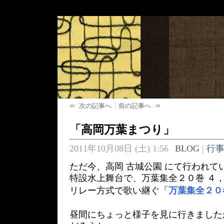
次の記事へ
前の記事へ
「高岡万葉まつり」
2011年10月08日 (土) 1:56
BLOG
|
行
ただ今、高岡 古城公園 にて行われて
特設水上舞台で、万葉集全２０巻 ４
リレー方式で歌い継ぐ「
万葉集全２０
昼間にちょっと様子を見に行きました