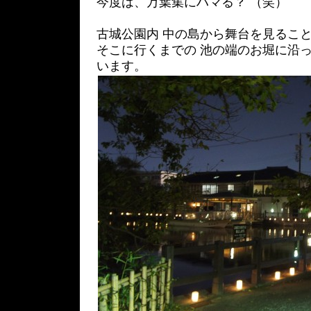
今度は、万葉集にハマる？ （笑）
古城公園内 中の島から舞台を見るこ
そこに行くまでの 池の端のお堀に沿っ
います。