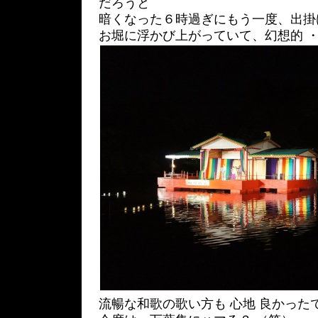
だろうと
暗くなった６時過ぎにもう一度、出掛
お堀に浮かび上がっていて、幻想的 
流暢な和歌の歌い方も 心地 良かった