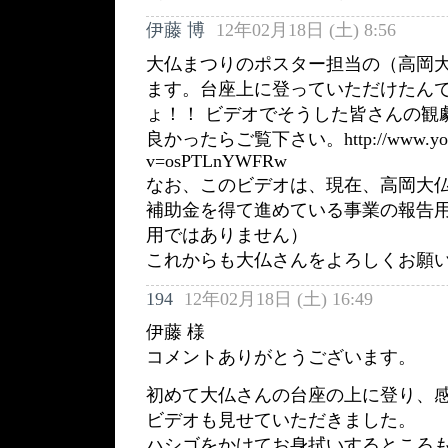
伊藤 博
12年02月18日 (土) 8:56
大仏まつりのポスター担当の（高岡大
ます。台座上に登っていただけたん
ょ！！ ビデオでそうした皆さんの観
良かったらご覧下さい。http://www.youtu
v=osPTLnYWFRw
なお、このビデオは、現在、高岡大
補助金を得て進めている事業の報告
用ではありません）
これからも大仏さんをよろしくお願
194
12年02月18日 (土) 16:49
伊藤 様
コメントありがとうございます。
初めて大仏さんの台座の上に登り、
ビデオも見せていただきました。
ハシゴをかけてお身拭いするところ