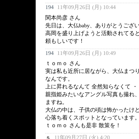
194
11年09月26日 (月) 10:44
関本尚彦 さん
先日は、大仏baby、ありがとうござ
高岡を盛り上げようと活動されてる
頼もしいです！
194
11年09月26日 (月) 10:49
ｔｏｍｏ さん
実は私も近所に居ながら、大仏まつ
なんです。
上に昇れるなんて 全然知らなくて 
親指姫みたいなアングル写真も撮れ
ますね。
大仏の中は、子供の頃は怖かったけ
心落ち着くスポットとなっています
ｔｏｍｏ さんも是非 散策を！
ｓ
11年09月27日 (火) 4:20