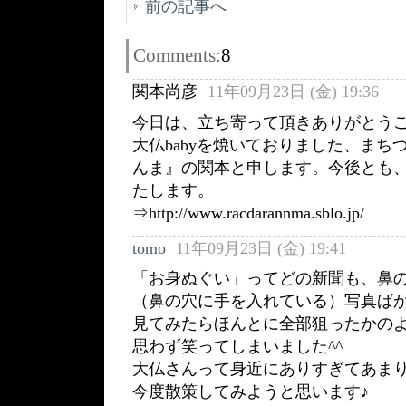
前の記事へ
Comments:
8
関本尚彦
11年09月23日 (金) 19:36
今日は、立ち寄って頂きありがとう
大仏babyを焼いておりました、まち
んま』の関本と申します。今後とも
たします。
⇒http://www.racdarannma.sblo.jp/
tomo
11年09月23日 (金) 19:41
「お身ぬぐい」ってどの新聞も、鼻
（鼻の穴に手を入れている）写真ば
見てみたらほんとに全部狙ったかの
思わず笑ってしまいました^^
大仏さんって身近にありすぎてあま
今度散策してみようと思います♪