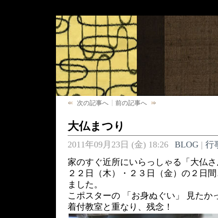
次の記事へ
前の記事へ
大仏まつり
2011年09月23日 (金) 18:26
BLOG
|
行
家のすぐ近所にいらっしゃる「大仏さ
２２日（木）・２３日（金）の２日間
ました。
こポスターの 「お身ぬぐい」 見たか
着付教室と重なり、残念！