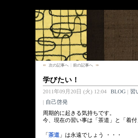
次の記事へ
前の記事へ
学びたい！
2011年09月20日 (火) 12:04
BLOG
|
習
|
自己啓発
周期的に起きる気持ちです。
今、現在の習い事は「茶道」と「着付
「
茶道
」は永遠でしょう ・・・