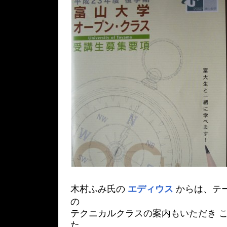
木村ふみ氏の
エディウス
からは、テ
の
テクニカルクラスの案内もいただき こ
た。