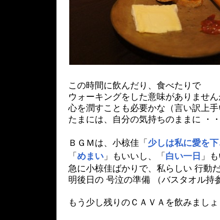
この時間に飲んだり、食べたりで
ウォーキングをした意味がありません
心を潤すことも必要かな（言い訳上手
たまには、自分の気持ちのままに ・
ＢＧＭは、小椋佳「
少しは私に愛を下
「
めまい
」もいいし、「
白い一日
」も
急に小椋佳ばかりで、私らしい 行動だ
明後日の 号泣の準備 （バスタオル持
もう少し残りのＣＡＶＡを飲みましょ