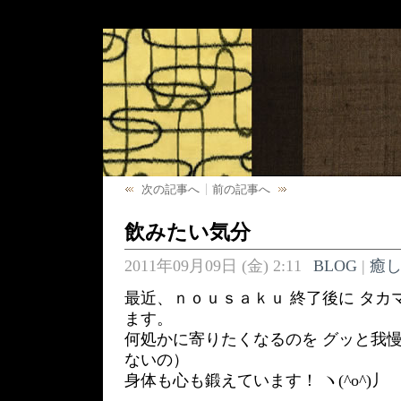
次の記事へ
前の記事へ
飲みたい気分
2011年09月09日 (金) 2:11
BLOG
|
癒
最近、ｎｏｕｓａｋｕ 終了後に タカ
ます。
何処かに寄りたくなるのを グッと我
ないの）
身体も心も鍛えています！ ヽ(^o^)丿