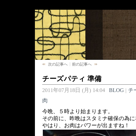
次の記事へ
前の記事へ
チーズパティ 準備
2011年07月18日 (月) 14:04
BLOG
|
チ
肉
今晩、５時より始まります。
その前に、昨晩はスタミナ確保の為に
やはり、お肉はパワーが出ますね！