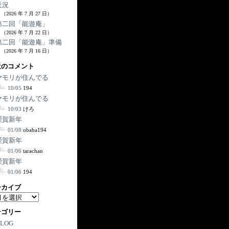
近況
（2026 年 7 月 27 日）
第二回「能遊庵」
（2026 年 7 月 22 日）
第二回「能遊庵」準備
（2026 年 7 月 16 日）
近のコメント
ヤモリが住んでる
10/05
194
ヤモリが住んでる
10/03
けろ
謹賀新年
01/08
obaba194
謹賀新年
01/06
tarachan
謹賀新年
01/06
194
ーカイブ
テゴリー
BLOG