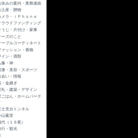
お休みの案内・業務連絡
お土産・贈物
カメラ・ｉＰｈｏｎｅ
クラウドファンディング
そうじ・片付け・家事
チーズのこと
テーブルコーディネート
ファッション・着物
ワイン・酒類
仏像・神
健康・美容・スポーツ
出会い・情報
器・金継ぎ
室礼・建築・デザイン
家ごはん・ホームパーテ
ィ
富士見台トンネル
小山薫堂
幾代（１９夜）
旅行・観光
本