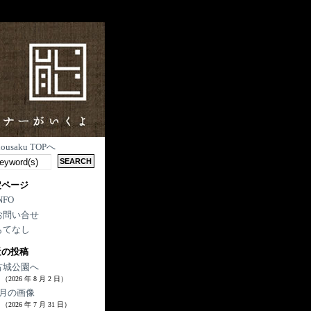
nousaku TOPへ
定ページ
NFO
お問い合せ
もてなし
近の投稿
古城公園へ
（2026 年 8 月 2 日）
7月の画像
（2026 年 7 月 31 日）