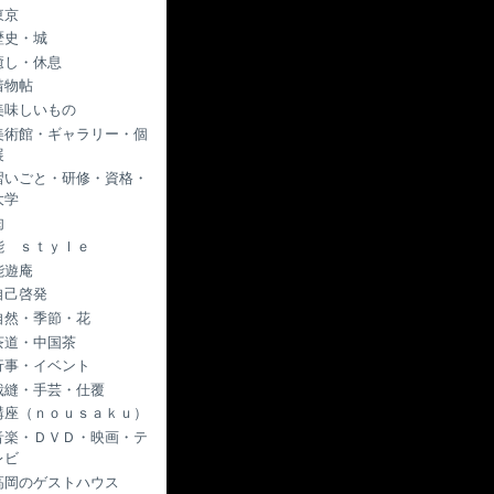
東京
歴史・城
癒し・休息
着物帖
美味しいもの
美術館・ギャラリー・個
展
習いごと・研修・資格・
大学
肉
能 ｓｔｙｌｅ
能遊庵
自己啓発
自然・季節・花
茶道・中国茶
行事・イベント
裁縫・手芸・仕覆
講座（ｎｏｕｓａｋｕ）
音楽・ＤＶＤ・映画・テ
レビ
高岡のゲストハウス