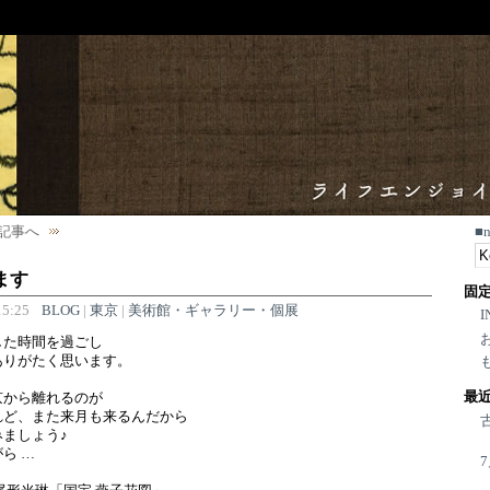
記事へ
■
ます
固
5:25
BLOG
|
東京
|
美術館・ギャラリー・個展
I
した時間を過ごし
ありがたく思います。
最
京から離れるのが
れど、また来月も来るんだから
ましょう♪
ら …