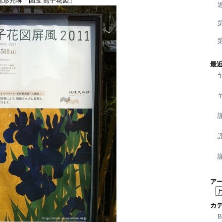
尾形光琳「国宝 燕子花図」
最
ア
ア
ー
カ
カ
イ