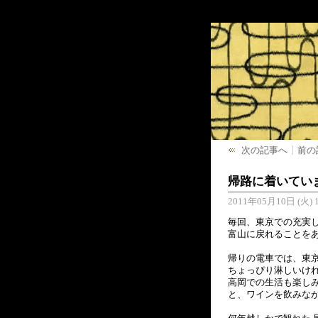
次の記事へ
前の
帰路に着いてい
2011年05月10日 (火) 1
毎回、東京での充実
富山に戻れることを
帰りの電車では、東
ちょっぴり淋しいけ
高岡での生活も楽しみ
と、ワインを飲みなが