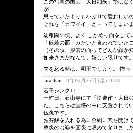
この写真の国宝「大日如来」ではな
が
思っていたよりも小ぶりで愛おしい
それを「カワイイ」と言ってしまいまし
幼稚園の頃、よく しかめっ面をして
「般若の面」みたいと言われていた
（その頃、般若の面ってどんな顔か知
如来さまだなんて、嬉しい限りです
夫を怒る時は、明王でしょう。 怖っ
tarachan
11年02月25日 (金) 10:31
若干シンクロ！
一昨日、石山寺にて「快慶作・大日
た。こちらは堂塔の中に安置されて
仏像です。
お賽銭を入れる為に金網に穴を開け
尊像のお姿を画像に収めて参りまし