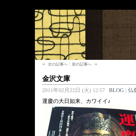
次の記事へ
前の記事へ
金沢文庫
2011年02月22日 (火) 12:57
BLOG
|
仏
運慶の大日如来、カワイイ♪