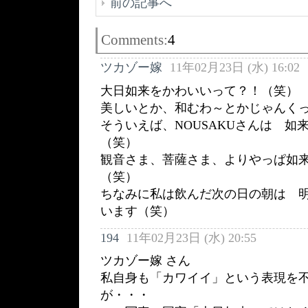
前の記事へ
Comments:
4
ツカゾー嫁
11年02月23日 (水) 16:02
大日如来をかわいいって？！（笑）
美しいとか、和むわ～とかじゃんく
そういえば、NOUSAKUさんは 如
（笑）
観音さま、菩薩さま、よりやっぱ如
（笑）
ちなみに私は飲んだ次の日の朝は 
います（笑）
194
11年02月23日 (水) 20:55
ツカゾー嫁 さん
私自身も「カワイイ」という表現を
が・・・