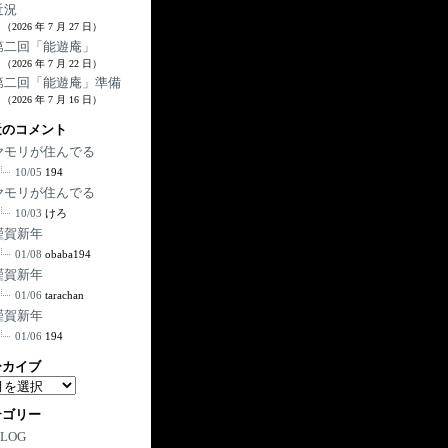
近況
（2026 年 7 月 27 日）
第二回「能遊庵」
（2026 年 7 月 22 日）
第二回「能遊庵」準備
（2026 年 7 月 16 日）
近のコメント
ヤモリが住んでる
10/05
194
ヤモリが住んでる
10/03
けろ
謹賀新年
01/08
obaba194
謹賀新年
01/06
tarachan
謹賀新年
01/06
194
ーカイブ
テゴリー
BLOG