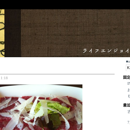
■
固
1:18
I
最