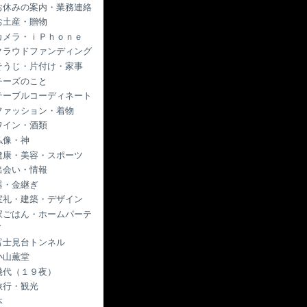
お休みの案内・業務連絡
お土産・贈物
カメラ・ｉＰｈｏｎｅ
クラウドファンディング
そうじ・片付け・家事
チーズのこと
テーブルコーディネート
ファッション・着物
ワイン・酒類
仏像・神
健康・美容・スポーツ
出会い・情報
器・金継ぎ
室礼・建築・デザイン
家ごはん・ホームパーテ
ィ
富士見台トンネル
小山薫堂
幾代（１９夜）
旅行・観光
本