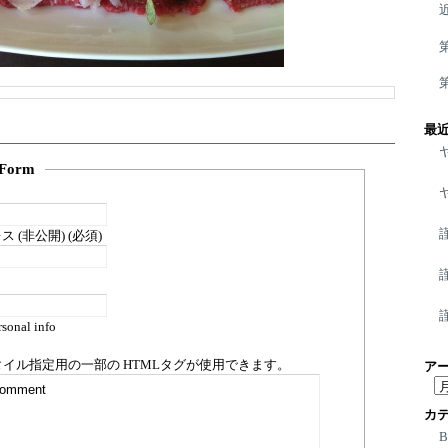
最
Form
 (非公開) (必須)
sonal info
タイル指定用の一部の
HTML
タグが使用できます。
ア
ア
ー
カ
カ
イ