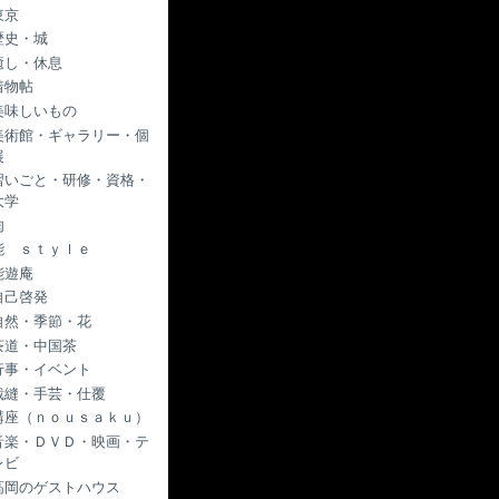
東京
歴史・城
癒し・休息
着物帖
美味しいもの
美術館・ギャラリー・個
展
習いごと・研修・資格・
大学
肉
能 ｓｔｙｌｅ
能遊庵
自己啓発
自然・季節・花
茶道・中国茶
行事・イベント
裁縫・手芸・仕覆
講座（ｎｏｕｓａｋｕ）
音楽・ＤＶＤ・映画・テ
レビ
高岡のゲストハウス