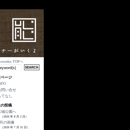
nousaku TOPへ
定ページ
NFO
お問い合せ
もてなし
近の投稿
古城公園へ
（2026 年 8 月 2 日）
7月の画像
（2026 年 7 月 31 日）