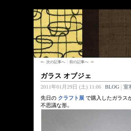
次の記事へ
前の記事へ
ガラス オブジェ
2011年01月29日 (土) 11:06
BLOG
|
室
先日の
クラフト展
で購入したガラス
不思議な形。