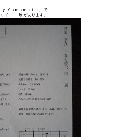
ｒｙ Ｙａｍａｍｏｔｏ」 で
つ、白 ― 展 があります。