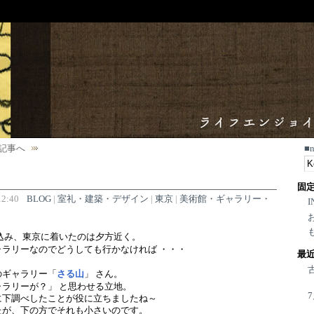
記事へ
■
固
2:40
BLOG
|
室礼・建築・デザイン
|
東京
|
美術館・ギャラリー・
I
込み、東京に着いたのは夕方近く。
ラリーなのでどうしても行かなければ ・・・
最
のギャラリー「
さる山
」 さん。
ラリーが？」 と思わせる立地。
に下調べしたことが役に立ちましたね～
たが、下の方でそれも小さいのです。