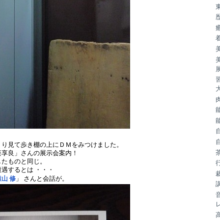
くり見て歩き棚の上にＤＭをみつけました。
楽享良」さんの展示会案内！
したものと同じ。
遇するとは ・・・
猿山 修
」 さんと会話が。