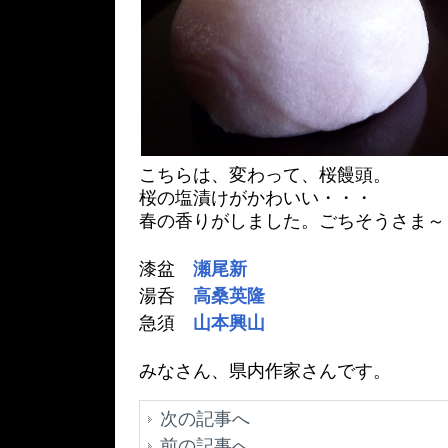
こちらは、変わって、桜饅頭。
桜の塩漬けがかわいい・・・
春の香りがしました。ごちそうさま～
漆盆
瀬尾新
湯呑
高桑英隆
急須
山本興山
みなさん、県内作家さんです。
次の記事へ
前の記事へ