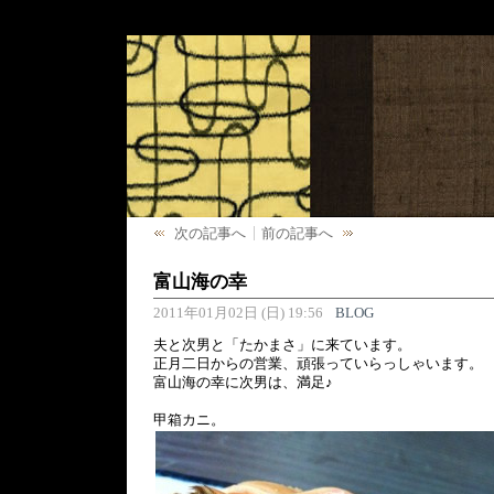
次の記事へ
前の記事へ
富山海の幸
2011年01月02日 (日) 19:56
BLOG
夫と次男と「たかまさ」に来ています。
正月二日からの営業、頑張っていらっしゃいます。
富山海の幸に次男は、満足♪
甲箱カニ。