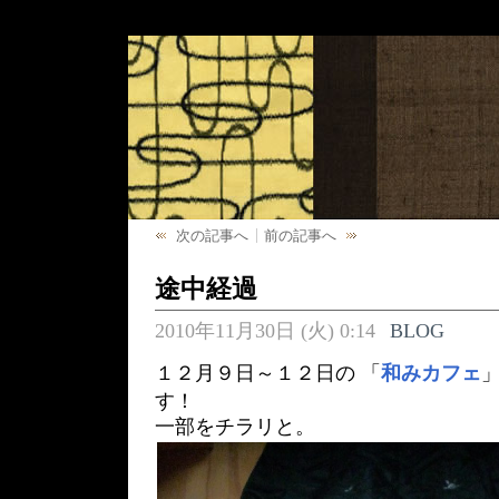
次の記事へ
前の記事へ
途中経過
2010年11月30日 (火) 0:14
BLOG
１２月９日～１２日の 「
和みカフェ
す！
一部をチラリと。