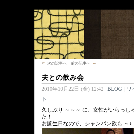
次の記事へ
前の記事へ
夫との飲み会
2010年10月22日 (金) 12:42
BLOG
|
ワ
ト
久しぶり ～～～ に、女性がいらっし
た！
お誕生日なので、シャンパン飲も ～♪