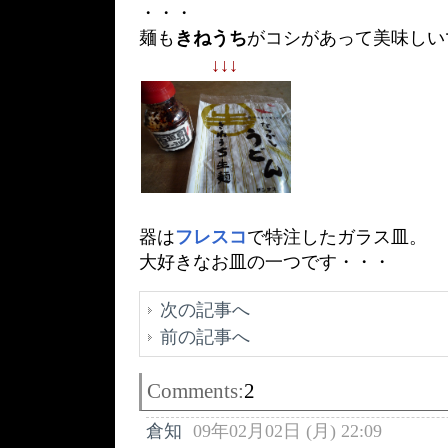
・・・
麺も
きねうち
がコシがあって美味しい
↓
↓
↓
器は
フレスコ
で特注したガラス皿。
大好きなお皿の一つです・・・
次の記事へ
前の記事へ
Comments:
2
倉知
09年02月02日 (月) 22:09