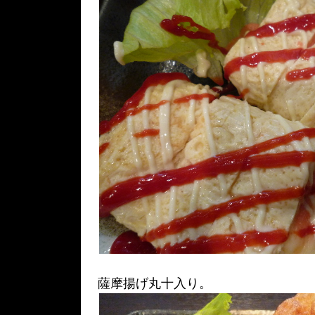
薩摩揚げ丸十入り。