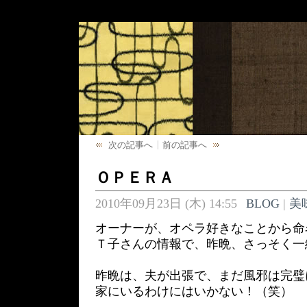
次の記事へ
前の記事へ
ＯＰＥＲＡ
2010年09月23日 (木) 14:55
BLOG
|
美
オーナーが、オペラ好きなことから命
Ｔ子さんの情報で、昨晩、さっそく一
昨晩は、夫が出張で、まだ風邪は完璧
家にいるわけにはいかない！（笑）