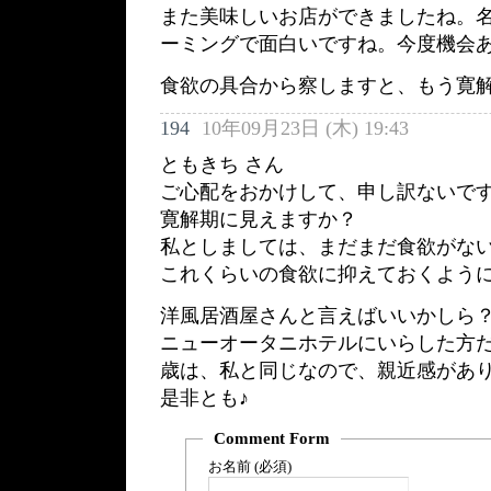
また美味しいお店ができましたね。
ーミングで面白いですね。今度機会
食欲の具合から察しますと、もう寛
194
10年09月23日 (木) 19:43
ともきち さん
ご心配をおかけして、申し訳ないで
寛解期に見えますか？
私としましては、まだまだ食欲がない
これくらいの食欲に抑えておくよう
洋風居酒屋さんと言えばいいかしら
ニューオータニホテルにいらした方
歳は、私と同じなので、親近感があ
是非とも♪
Comment Form
お名前 (必須)