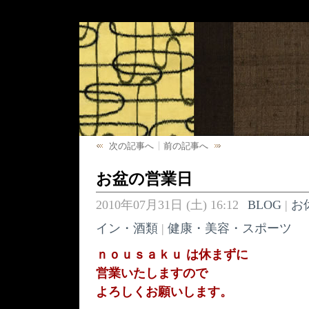
次の記事へ
前の記事へ
お盆の営業日
2010年07月31日 (土) 16:12
BLOG
|
お
イン・酒類
|
健康・美容・スポーツ
ｎｏｕｓａｋｕ は休まずに
営業いたしますので
よろしくお願いします。