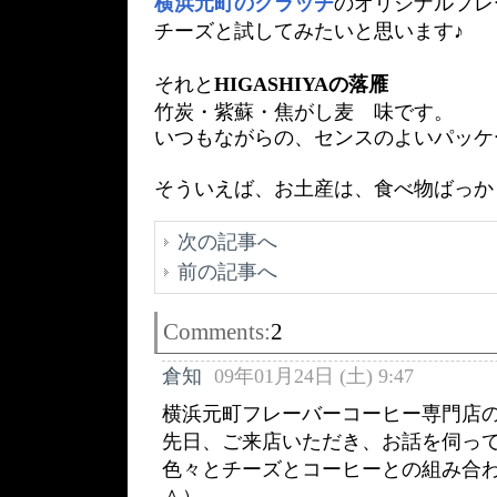
横浜元町のクラッチ
のオリジナルフレ
チーズと試してみたいと思います♪
それと
HIGASHIYAの落雁
竹炭・紫蘇・焦がし麦 味です。
いつもながらの、センスのよいパッケ
そういえば、お土産は、食べ物ばっか
次の記事へ
前の記事へ
Comments:
2
倉知
09年01月24日 (土) 9:47
横浜元町フレーバーコーヒー専門店
先日、ご来店いただき、お話を伺っ
色々とチーズとコーヒーとの組み合
＾）