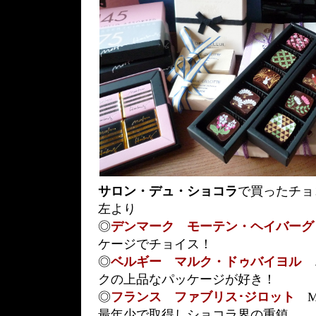
サロン・デュ・ショコラ
で買ったチョ
左より
◎
デンマーク モーテン・ヘイバーグ
ケージでチョイス！
◎
ベルギー マルク・ドゥバイヨル
こ
クの上品なパッケージが好き！
◎
フランス ファブリス･ジロット
M.
最年少で取得しショコラ界の重鎮。