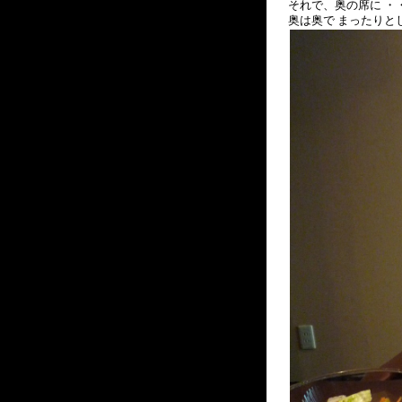
それで、奥の席に 
奥は奥で まったりと