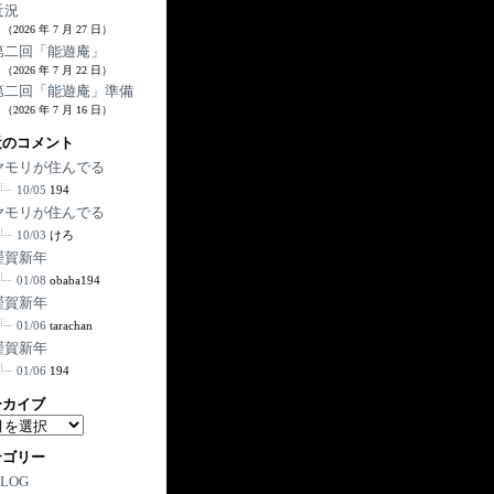
近況
（2026 年 7 月 27 日）
第二回「能遊庵」
（2026 年 7 月 22 日）
第二回「能遊庵」準備
（2026 年 7 月 16 日）
近のコメント
ヤモリが住んでる
10/05
194
ヤモリが住んでる
10/03
けろ
謹賀新年
01/08
obaba194
謹賀新年
01/06
tarachan
謹賀新年
01/06
194
ーカイブ
テゴリー
BLOG