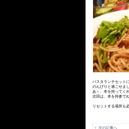
パスタランチセット
のんびりと過ごせま
あ～、本を持ってく
次回は、本を持参で
リセットする場所も
次の記事へ