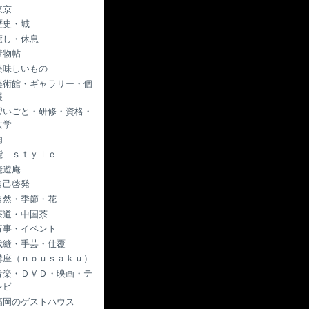
東京
歴史・城
癒し・休息
着物帖
美味しいもの
美術館・ギャラリー・個
展
習いごと・研修・資格・
大学
肉
能 ｓｔｙｌｅ
能遊庵
自己啓発
自然・季節・花
茶道・中国茶
行事・イベント
裁縫・手芸・仕覆
講座（ｎｏｕｓａｋｕ）
音楽・ＤＶＤ・映画・テ
レビ
高岡のゲストハウス