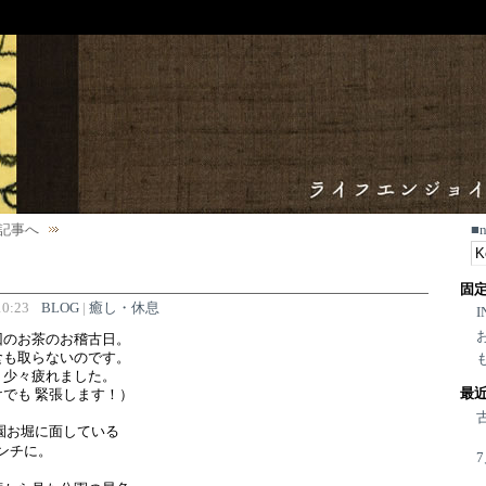
記事へ
■
固
0:23
BLOG
|
癒し・休息
I
回のお茶のお稽古日。
食も取らないのです。
、少々疲れました。
最
でも 緊張します！）
園お堀に面している
ンチに。