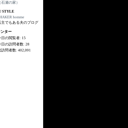
（石瀬の家）
U STYLE
HAKER homme
店主でもある夫のブログ
ウンター
今日の閲覧者:
15
昨日の訪問者数:
28
総訪問者数:
402,091