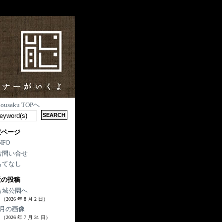
nousaku TOPへ
定ページ
NFO
お問い合せ
もてなし
近の投稿
古城公園へ
（2026 年 8 月 2 日）
7月の画像
（2026 年 7 月 31 日）