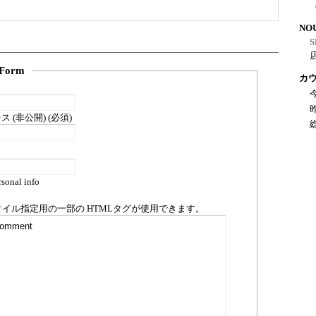
NO
S
Form
カ
 (非公開) (必須)
sonal info
タイル指定用の一部の
HTML
タグが使用できます。