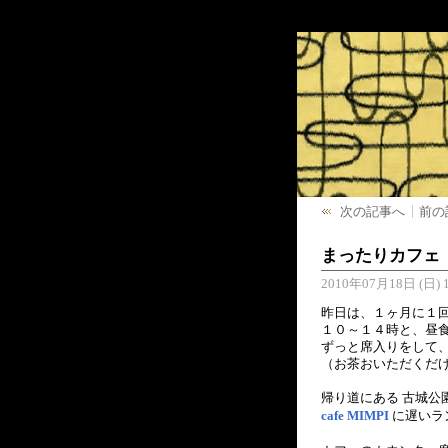
次の記事へ
前の
まったりカフェ
2010年07月18日 (日) 1
昨日は、１ヶ月に１
１０～１４時と、昼
ずっと席入りをして
（お茶おいただくだけ
帰り道にある 古城公
cafe MIMPI
に遅いラ