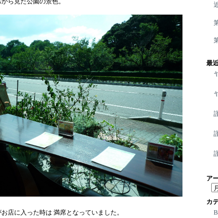
席から見た公園の景色。
最
ア
ア
ー
カ
カ
お店に入った時は 満席となっていました。
イ