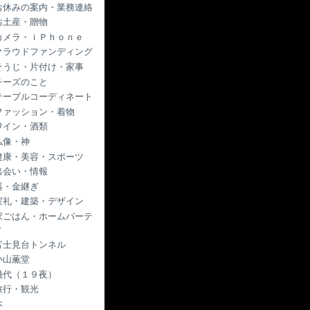
お休みの案内・業務連絡
お土産・贈物
カメラ・ｉＰｈｏｎｅ
クラウドファンディング
そうじ・片付け・家事
チーズのこと
テーブルコーディネート
ファッション・着物
ワイン・酒類
仏像・神
健康・美容・スポーツ
出会い・情報
器・金継ぎ
室礼・建築・デザイン
家ごはん・ホームパーテ
ィ
富士見台トンネル
小山薫堂
幾代（１９夜）
旅行・観光
本