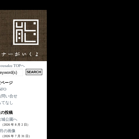
nousaku TOPへ
定ページ
NFO
お問い合せ
もてなし
近の投稿
古城公園へ
（2026 年 8 月 2 日）
7月の画像
（2026 年 7 月 31 日）