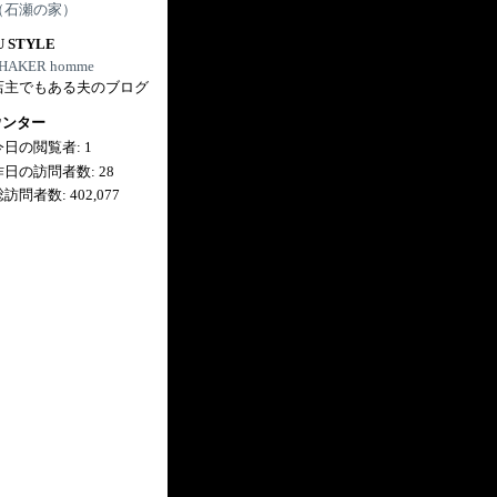
（石瀬の家）
U STYLE
HAKER homme
店主でもある夫のブログ
ウンター
今日の閲覧者:
1
昨日の訪問者数:
28
総訪問者数:
402,077