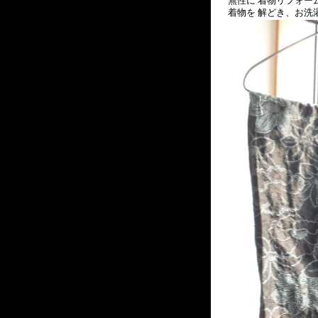
無性に 着物リフォー
着物を 解どき、お洗