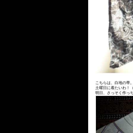
こちらは、白地の
土曜日に着たいわ！（
明日、さっそく作っ