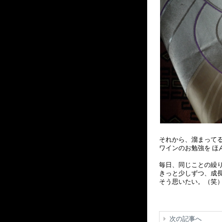
それから、溜まってる
ワインのお勉強を ほ
毎日、同じことの繰
きっと少しずつ、成
そう思いたい。（笑
次の記事へ