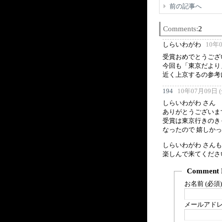
前の記事へ
Comments:
2
しらいわがわ
10年0
受賞おめでとうござ
今回も「東京だより
近く上京するの参考
194
10年07月09日 (金
しらいわがわ さん
ありがとうございま
受賞は東京行きのき
なったので 嬉しかっ
しらいわがわ さん
楽しんで来てくださ
Comment 
お名前 (必須)
メールアドレス