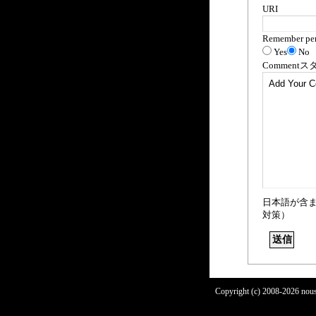
URI
Remember per
Yes
No
Comment
ス
日本語が含
対策）
Copyright (c) 2008-2026 nous