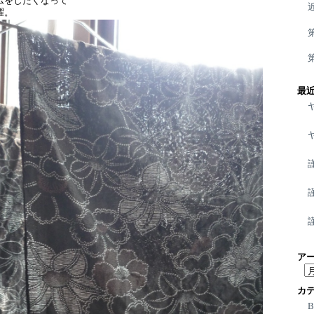
ムをしたくなって
濯。
最
ア
ア
ー
カ
カ
イ