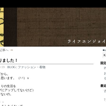
記事へ
■
りました！
固
:19
BLOG
|
ファッション・着物
I
グから。
います。 （^ ^）ｖ
最
くりの生活を
グにアップしてないけど）
方ないの。
・・