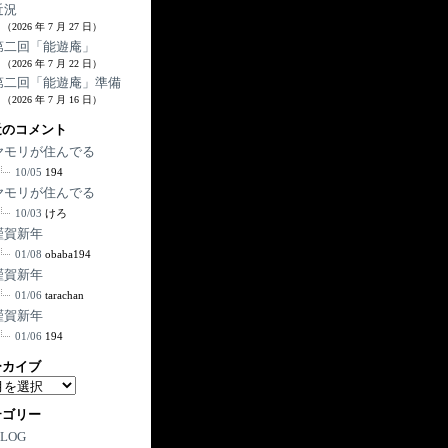
近況
（2026 年 7 月 27 日）
第二回「能遊庵」
（2026 年 7 月 22 日）
第二回「能遊庵」準備
（2026 年 7 月 16 日）
近のコメント
ヤモリが住んでる
10/05
194
ヤモリが住んでる
10/03
けろ
謹賀新年
01/08
obaba194
謹賀新年
01/06
tarachan
謹賀新年
01/06
194
ーカイブ
テゴリー
BLOG