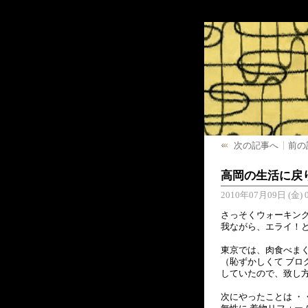
次の記事へ
前の
高岡の生活に戻
2010年07月09日 (金) 0
さっそくウォーキン
我ながら、エライ！と思
東京では、肉食べま
（恥ずかしくて ブロ
していたので、致し
次にやったことは ・