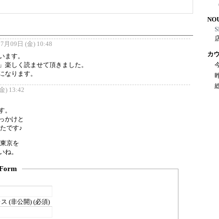
NO
S
7月09日 (金) 10:48
カ
います。
」楽しく読ませて頂きました。
になります。
) 13:42
す。
っかけと
たです♪
も東京を
いね。
Form
 (非公開) (必須)