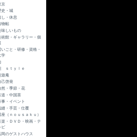
東京
歴史・城
癒し・休息
着物帖
美味しいもの
美術館・ギャラリー・個
展
習いごと・研修・資格・
大学
肉
能 ｓｔｙｌｅ
能遊庵
自己啓発
自然・季節・花
茶道・中国茶
行事・イベント
裁縫・手芸・仕覆
講座（ｎｏｕｓａｋｕ）
音楽・ＤＶＤ・映画・テ
レビ
高岡のゲストハウス