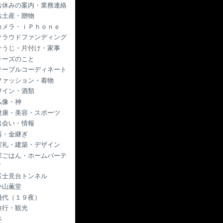
お休みの案内・業務連絡
お土産・贈物
カメラ・ｉＰｈｏｎｅ
クラウドファンディング
そうじ・片付け・家事
チーズのこと
テーブルコーディネート
ファッション・着物
ワイン・酒類
仏像・神
健康・美容・スポーツ
出会い・情報
器・金継ぎ
室礼・建築・デザイン
家ごはん・ホームパーテ
ィ
富士見台トンネル
小山薫堂
幾代（１９夜）
旅行・観光
本