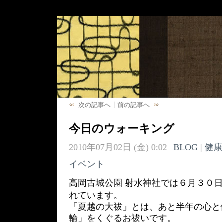
次の記事へ
前の記事へ
今日のウォーキング
2010年07月02日 (金) 0:02
BLOG
|
健
イベント
高岡古城公園 射水神社では６月３０
れています。
「夏越の大祓」とは、あと半年の心と
輪」をくぐるお祓いです。