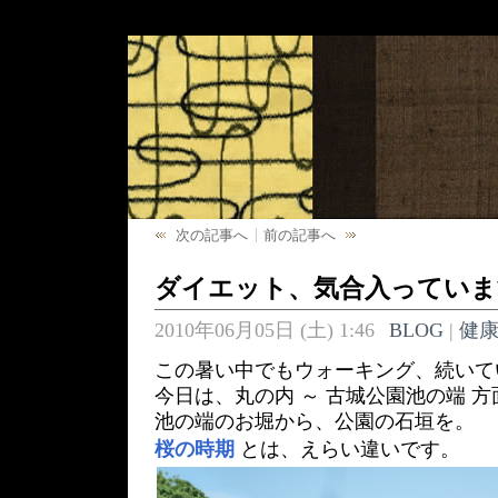
次の記事へ
前の記事へ
ダイエット、気合入っていま
2010年06月05日 (土) 1:46
BLOG
|
健
この暑い中でもウォーキング、続いて
今日は、丸の内 ～ 古城公園池の端 方
池の端のお堀から、公園の石垣を。
桜の時期
とは、えらい違いです。