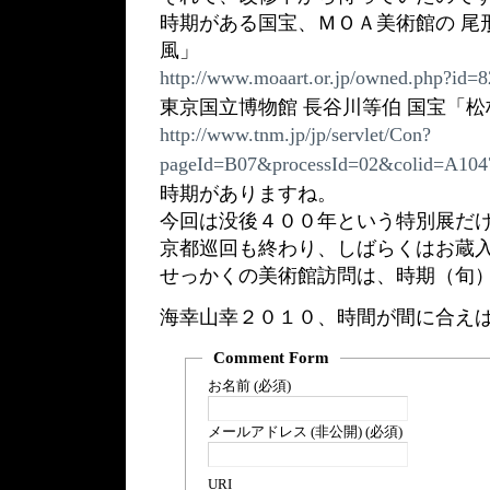
時期がある国宝、ＭＯＡ美術館の 尾
風」
http://www.moaart.or.jp/owned.php?i
東京国立博物館 長谷川等伯 国宝「
http://www.tnm.jp/jp/servlet/Con?
pageId=B07&processId=02&colid=A1
時期がありますね。
今回は没後４００年という特別展だ
京都巡回も終わり、しばらくはお蔵
せっかくの美術館訪問は、時期（旬
海幸山幸２０１０、時間が間に合えば
Comment Form
お名前 (必須)
メールアドレス (非公開) (必須)
URI