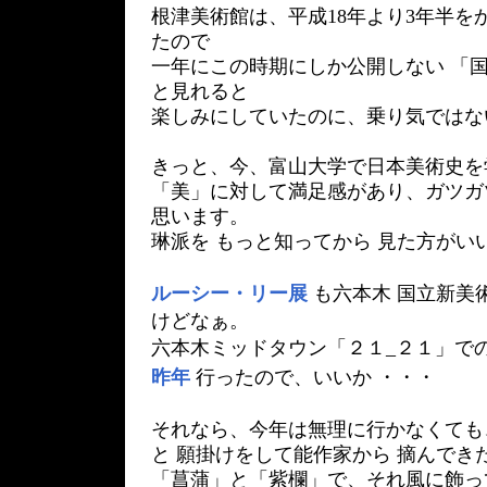
根津美術館は、平成18年より3年半を
たので
一年にこの時期にしか公開しない 「国
と見れると
楽しみにしていたのに、乗り気ではな
きっと、今、富山大学で日本美術史を
「美」に対して満足感があり、ガツガ
思います。
琳派を もっと知ってから 見た方がい
ルーシー・リー展
も六本木 国立新美
けどなぁ。
六本木ミッドタウン「２１_２１」で
昨年
行ったので、いいか ・・・
それなら、今年は無理に行かなくても
と 願掛けをして能作家から 摘んでき
「菖蒲」と「紫欄」で、それ風に飾っ