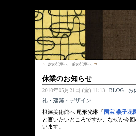
次の記事へ
前の記事へ
休業のお知らせ
2010年05月21日 (金) 11:13
BLOG
|
お
礼・建築・デザイン
根津美術館へ 尾形光琳「
国宝 燕子花
と言いたいところですが、なぜか今回
います。