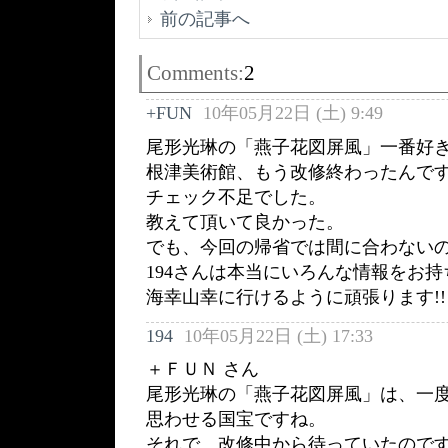
前の記事へ
Comments:
2
+FUN
10年05月22日 (土) 9:49
尾形光琳の「燕子花図屏風」一番好き
根津美術館、もう改修終わったんで
チェック不足でした。
教えて頂いて良かった。
でも、今回の帰省では間に合わない
194さんは本当にいろんな情報をお
海幸山幸に行けるように頑張ります!!
194
10年05月22日 (土) 17:33
＋ＦＵＮ さん
尾形光琳の「燕子花図屏風」は、一
思わせる国宝ですね。
それで、改修中から待っていたので