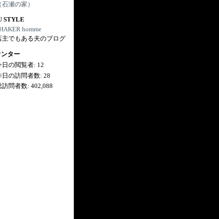
（石瀬の家）
U STYLE
HAKER homme
店主でもある夫のブログ
ウンター
今日の閲覧者:
12
昨日の訪問者数:
28
総訪問者数:
402,088