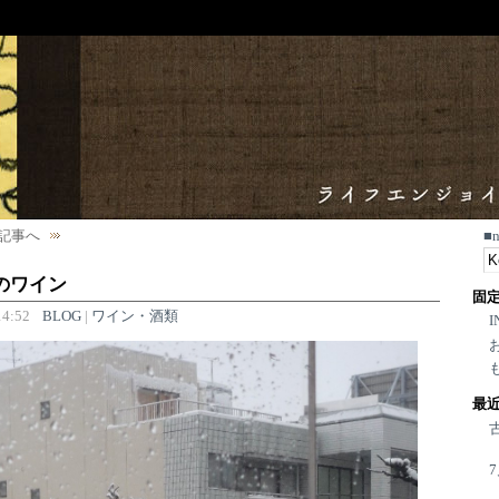
記事へ
■
のワイン
固
4:52
BLOG
|
ワイン・酒類
I
最