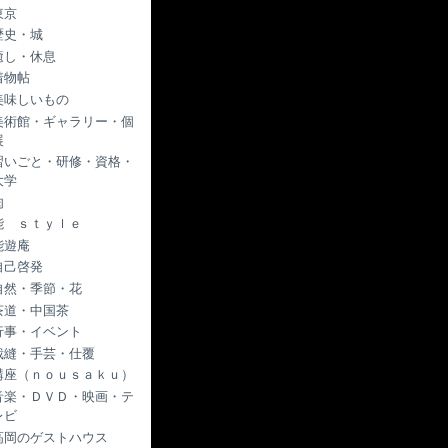
東京
歴史・城
癒し・休息
着物帖
美味しいもの
美術館・ギャラリー・個
展
習いごと・研修・資格・
大学
肉
能 ｓｔｙｌｅ
能遊庵
自己啓発
自然・季節・花
茶道・中国茶
行事・イベント
裁縫・手芸・仕覆
講座（ｎｏｕｓａｋｕ）
音楽・ＤＶＤ・映画・テ
レビ
高岡のゲストハウス