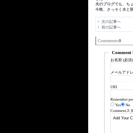
夫のブログ
でも、ち
今晩、さっそく夫と
次の記事へ
前の記事へ
Comments:
0
Comment 
お名前 (必須)
メールアドレス
URI
Remember per
Yes
No
Comment
ス