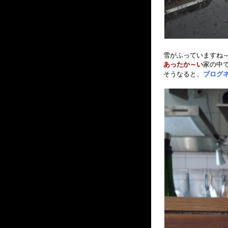
雪がふっていますね
あったか～い
家の中
そうなると、
ブログ