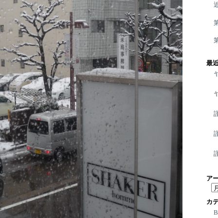
最
ア
ア
ー
カ
カ
イ