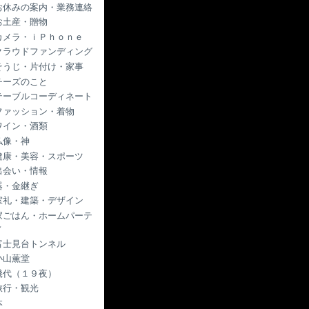
お休みの案内・業務連絡
お土産・贈物
カメラ・ｉＰｈｏｎｅ
クラウドファンディング
そうじ・片付け・家事
チーズのこと
テーブルコーディネート
ファッション・着物
ワイン・酒類
仏像・神
健康・美容・スポーツ
出会い・情報
器・金継ぎ
室礼・建築・デザイン
家ごはん・ホームパーテ
ィ
富士見台トンネル
小山薫堂
幾代（１９夜）
旅行・観光
本