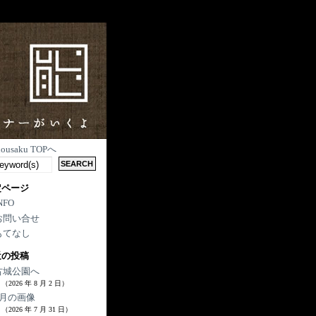
nousaku TOPへ
定ページ
NFO
お問い合せ
もてなし
近の投稿
古城公園へ
（2026 年 8 月 2 日）
7月の画像
（2026 年 7 月 31 日）