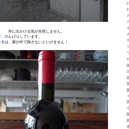
ブ
～ 外に出かける気が全然しません。
で、のんびりしています。
ネタ
は、家の中で探さないといけません！