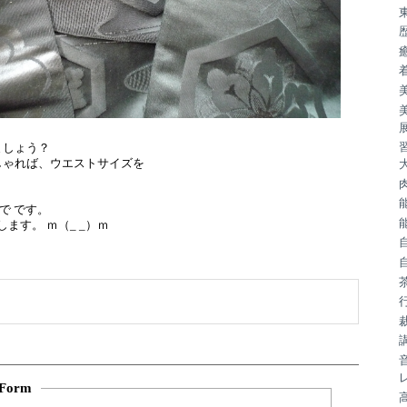
ましょう？
しゃれば、ウエストサイズを
！
t まで です。
します。 ｍ（_ _）ｍ
Form