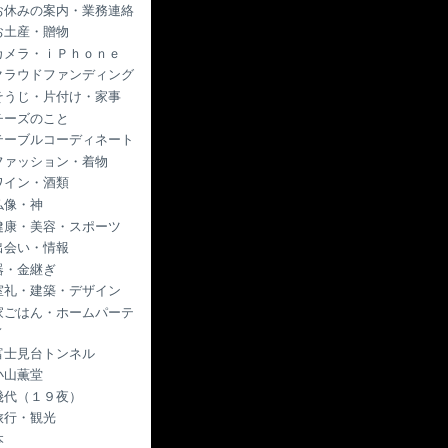
お休みの案内・業務連絡
お土産・贈物
カメラ・ｉＰｈｏｎｅ
クラウドファンディング
そうじ・片付け・家事
チーズのこと
テーブルコーディネート
ファッション・着物
ワイン・酒類
仏像・神
健康・美容・スポーツ
出会い・情報
器・金継ぎ
室礼・建築・デザイン
家ごはん・ホームパーテ
ィ
富士見台トンネル
小山薫堂
幾代（１９夜）
旅行・観光
本