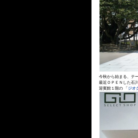
今秋から始まる、テ
最近ＯＰＥＮした石
迎賓館１階の 「
ジオ