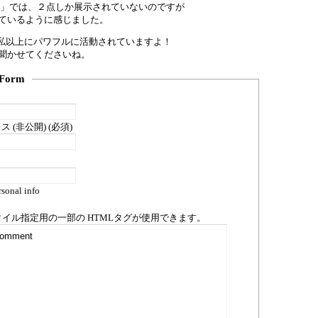
展」では、２点しか展示されていないのですが
ているように感じました。
が、私以上にパワフルに活動されていますよ！
聞かせてくださいね。
Form
 (非公開) (必須)
sonal info
タイル指定用の一部の
HTML
タグが使用できます。