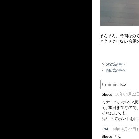
そろそろ、時間なの
アクセクしない 金沢
次の記事へ
前の記事へ
Comments:
2
Shoco
10年04月22日 
ミナ ペルホネン展
5月30日までなの
それにしても、
先生ってホントお忙
194
10年04月22日 (木
Shoco さん