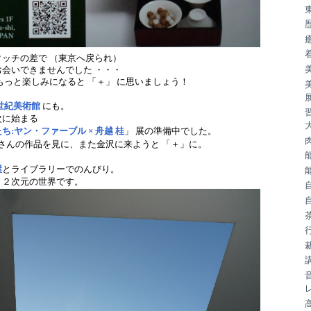
ッチの差で （東京へ戻られ）
会いできませんでした ・・・
もっと楽しみになると 「＋」 に思いましょう！
世紀美術館
にも。
次に始まる
:ヤン・ファーブル × 舟越 桂
」 展の準備中でした。
さんの作品を見に、また金沢に来ようと 「＋」に。
屋
とライブラリーでのんびり。
 ２次元の世界です。