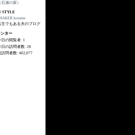
（石瀬の家）
U STYLE
HAKER homme
店主でもある夫のブログ
ウンター
今日の閲覧者:
1
昨日の訪問者数:
28
総訪問者数:
402,077