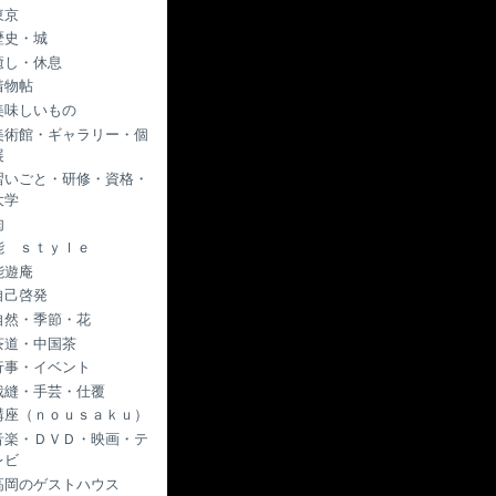
東京
歴史・城
癒し・休息
着物帖
美味しいもの
美術館・ギャラリー・個
展
習いごと・研修・資格・
大学
肉
能 ｓｔｙｌｅ
能遊庵
自己啓発
自然・季節・花
茶道・中国茶
行事・イベント
裁縫・手芸・仕覆
講座（ｎｏｕｓａｋｕ）
音楽・ＤＶＤ・映画・テ
レビ
高岡のゲストハウス