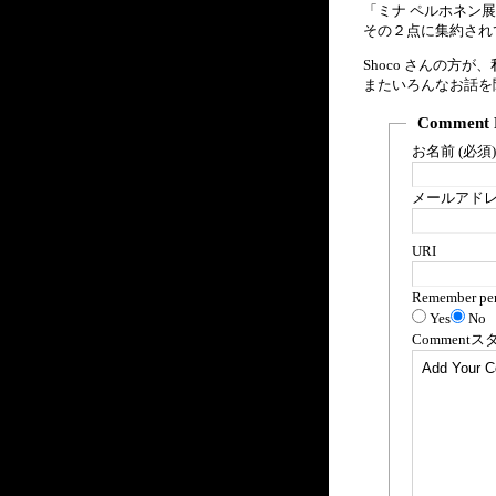
「ミナ ペルホネン
その２点に集約され
Shoco さんの方
またいろんなお話を
Comment 
お名前 (必須)
メールアドレス
URI
Remember per
Yes
No
Comment
ス