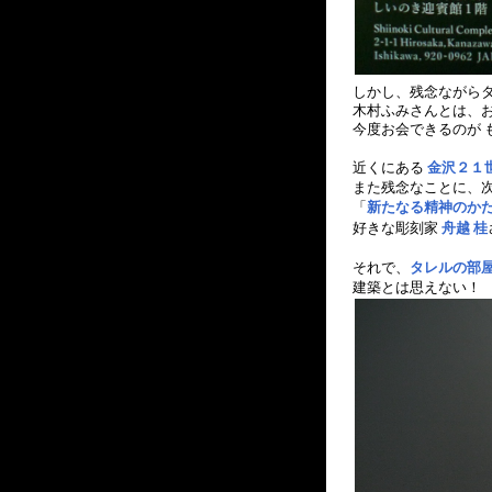
しかし、残念ながらタ
木村ふみさんとは、お
今度お会できるのが 
近くにある
金沢２１
また残念なことに、
「
新たなる精神のかたち
好きな彫刻家
舟越 桂
それで、
タレルの部
建築とは思えない！