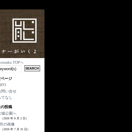
nousaku TOPへ
定ページ
NFO
お問い合せ
もてなし
近の投稿
古城公園へ
（2026 年 8 月 2 日）
7月の画像
（2026 年 7 月 31 日）