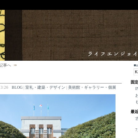
記事へ
■
固
3:26
BLOG
|
室礼・建築・デザイン
|
美術館・ギャラリー・個展
I
最