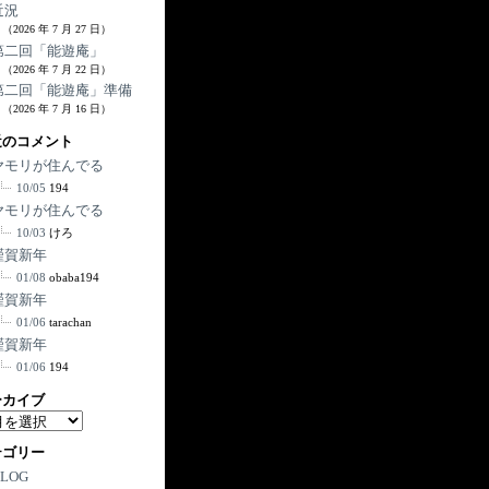
近況
（2026 年 7 月 27 日）
第二回「能遊庵」
（2026 年 7 月 22 日）
第二回「能遊庵」準備
（2026 年 7 月 16 日）
近のコメント
ヤモリが住んでる
10/05
194
ヤモリが住んでる
10/03
けろ
謹賀新年
01/08
obaba194
謹賀新年
01/06
tarachan
謹賀新年
01/06
194
ーカイブ
テゴリー
BLOG