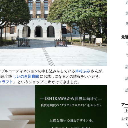
最
ーブルコーディネションの申し込みをしている
木村ふみ
さんが、
川県庁跡
しいのき迎賓館
にお越しになるとの情報をいただき、
クラフト
」 というショップに 出かけてきました。
ア
ア
ー
カ
カ
イ