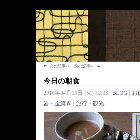
次の記事へ
前の記事へ
今日の朝食
2010年04月06日 (火) 12:33
BLOG
|
お
器・金継ぎ
|
旅行・観光