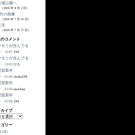
古城公園へ
（2026 年 8 月 2 日）
7月の画像
（2026 年 7 月 31 日）
近況
（2026 年 7 月 27 日）
近のコメント
ヤモリが住んでる
10/05
194
ヤモリが住んでる
10/03
けろ
謹賀新年
01/08
obaba194
謹賀新年
01/06
tarachan
謹賀新年
01/06
194
ーカイブ
テゴリー
BLOG