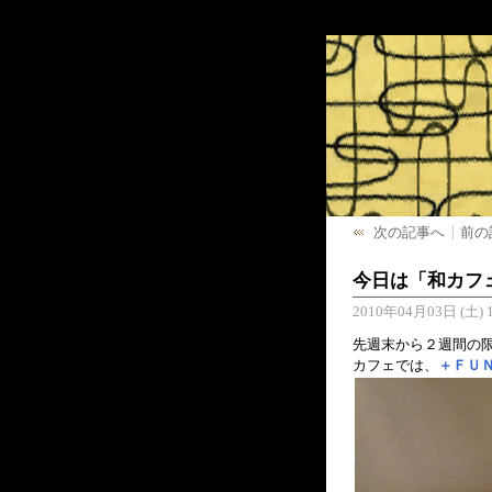
次の記事へ
前の
今日は「和カフ
2010年04月03日 (土) 1
先週末から２週間の
カフェでは、
＋ＦＵ