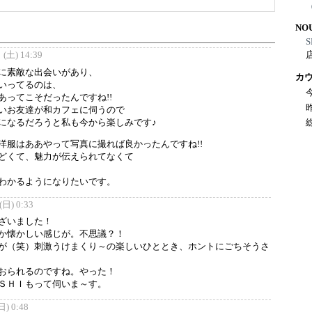
NO
S
(土) 14:39
に素敵な出会いがあり、
カ
いってるのは、
あってこそだったんですね!!
いお友達が和カフェに伺うので
になるだろうと私も今から楽しみです♪
洋服はああやって写真に撮れば良かったんですね!!
どくて、魅力が伝えられてなくて
わかるようになりたいです。
日) 0:33
ざいました！
か懐かしい感じが。不思議？！
が（笑）刺激うけまくり～の楽しいひととき、ホントにごちそうさ
おられるのですね。やった！
ＳＨＩもって伺いま～す。
) 0:48