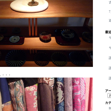
最
 ・・・
ア
ア
ー
カ
カ
イ