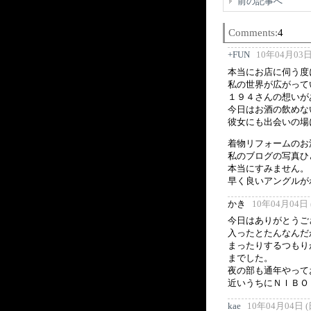
前の記事へ
Comments:
4
+FUN
10年04月03日 
本当にお店に伺う度
私の世界が広がって
１９４さんの想いが
今日はお酒の飲めな
彼女にも出会いの場
着物リフォームのお
私のブログの写真ひ
本当にすみません。
早く良いアングルが
かき
10年04月04日 (
今日はありがとうご
入ったとたんなんだ
まったりするつもり
までした。
夜の部も通年やって
近いうちにＮＩＢＯ
kae
10年04月04日 (日