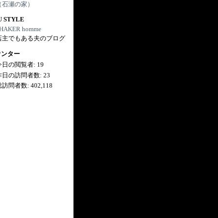
（石瀬の家）
U STYLE
HAKER homme
店主でもある夫のブログ
ウンター
今日の閲覧者:
19
昨日の訪問者数:
23
総訪問者数:
402,118