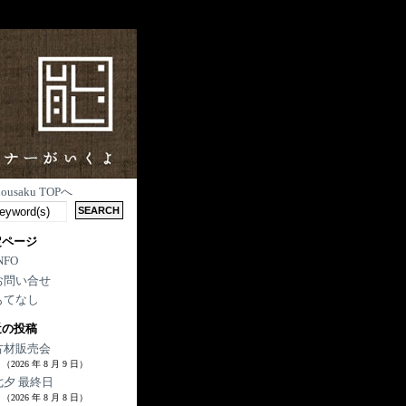
nousaku TOPへ
定ページ
NFO
お問い合せ
もてなし
近の投稿
古材販売会
（2026 年 8 月 9 日）
七夕 最終日
（2026 年 8 月 8 日）