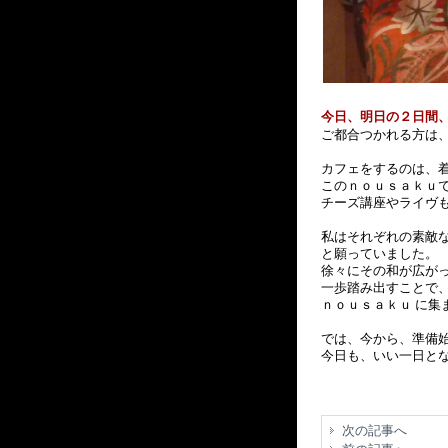
今日、明日の２日間
ご都合つかれる方は
カフェをするのは、
このｎｏｕｓａｋｕ
チーズ講座やライヴ
私はそれぞれの素敵
と願っていました。
徐々にその和が広が
一歩踏み出すことで
ｎｏｕｓａｋｕ に集
では、今から、準備
今日も、いい一日と
次の記事へ