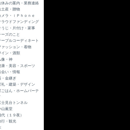
お休みの案内・業務連絡
お土産・贈物
カメラ・ｉＰｈｏｎｅ
クラウドファンディング
そうじ・片付け・家事
チーズのこと
テーブルコーディネート
ファッション・着物
ワイン・酒類
仏像・神
健康・美容・スポーツ
出会い・情報
器・金継ぎ
室礼・建築・デザイン
家ごはん・ホームパーテ
ィ
富士見台トンネル
小山薫堂
幾代（１９夜）
旅行・観光
本