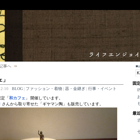
記事へ
■
ェ」
固
2:10
BLOG
|
ファッション・着物
|
器・金継ぎ
|
行事・イベント
I
限定「
和カフェ
」 開催しています。
Ｎ
さんから取り寄せた「ギヤマン陶」も販売しています。
最