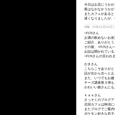
今日はお店にうかが
夜はなかなかうかが
またカフェがあると
遅くなりましたが、
194
10年04月04日 (日
+FUNさん
お酒の飲めないお友
ご紹介、ありがとう
その後、+FUNさ
お話は聞かれている
+FUNさんの言わ
かきさん
こちらこそありがと
話が次から次へと止
また、いつでもお越
チーズ講座第３弾も
かわいい娘さんにも
ｋａｅさん
さっそくのブログア
次回カフェは秋頃に
またブログでご案内
ポケモン好きな息子