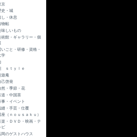
東京
歴史・城
癒し・休息
着物帖
美味しいもの
美術館・ギャラリー・個
展
習いごと・研修・資格・
大学
肉
能 ｓｔｙｌｅ
能遊庵
自己啓発
自然・季節・花
茶道・中国茶
行事・イベント
裁縫・手芸・仕覆
講座（ｎｏｕｓａｋｕ）
音楽・ＤＶＤ・映画・テ
レビ
高岡のゲストハウス