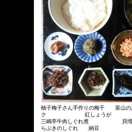
柚子梅子さん手作りの梅干 富山
ク 紅しょうが
三嶋亭牛肉しぐれ煮 貝増あ
らぶきのしぐれ 納豆