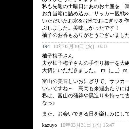
私も先週の土曜日にあのお土産を「
お弁当箱に詰め込み、サッカー観戦&
いただいたお水&お米でおにぎりを
ぶしました。美味しかったです！
柚子のお香もありがとうございまし
194
10年03月30日 (火) 10:33
柚子梅子さん
夫が柚子梅子さんの手作り梅干を大
大切にいただきました。 ｍ（_ _）ｍ
富山の美味しいおにぎりで、サッカ
いいですね～ 高岡も来週あたりに
私は、富山の蒲鉾や黒造りを持って
なっ♪
また、お会いできる日を楽しみにし
kazuyo
10年03月31日 (水) 15:47