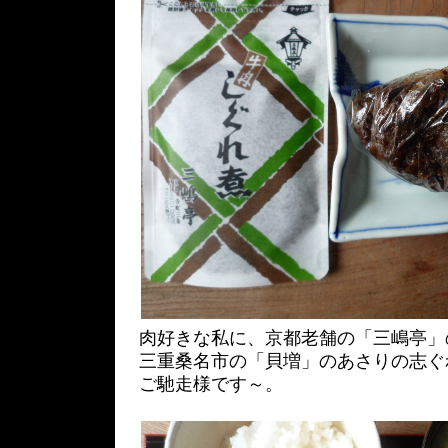
肉好きな私に、京都老舗の「三嶋亭」
三重桑名市の「貝増」のあさりの志ぐ
ご馳走様です～。