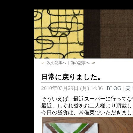
次の記事へ
前の記事へ
日常に戻りました。
2010年03月29日 (月) 14:36
BLOG
|
美
そういえば、最近スーパーに行ってな
最近、しぐれ煮をお二人様より頂戴し
今日の昼食は、常備菜でいただきまし