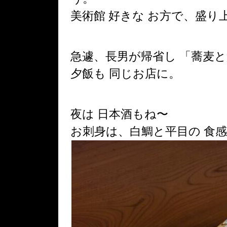
美術館 好きな お方で、盛り
急遽、長男が帰省し
「蕎麦と
夕飯も 同じお店に。
夜は 日本酒もね〜
お刺身は、白鯛と平目の
食