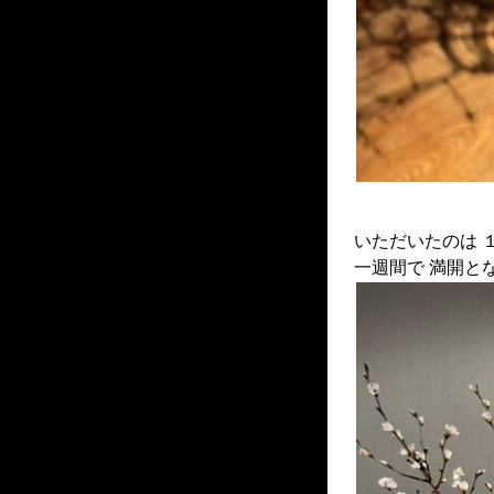
いただいたのは 
一週間で 満開と