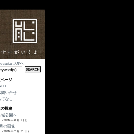
nousaku TOPへ
定ページ
NFO
お問い合せ
もてなし
近の投稿
古城公園へ
（2026 年 8 月 2 日）
7月の画像
（2026 年 7 月 31 日）