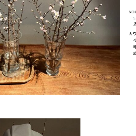
NO
S
カ