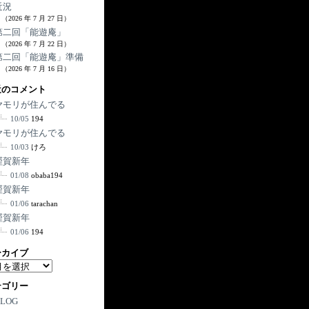
近況
（2026 年 7 月 27 日）
第二回「能遊庵」
（2026 年 7 月 22 日）
第二回「能遊庵」準備
（2026 年 7 月 16 日）
近のコメント
ヤモリが住んでる
10/05
194
ヤモリが住んでる
10/03
けろ
謹賀新年
01/08
obaba194
謹賀新年
01/06
tarachan
謹賀新年
01/06
194
ーカイブ
テゴリー
BLOG