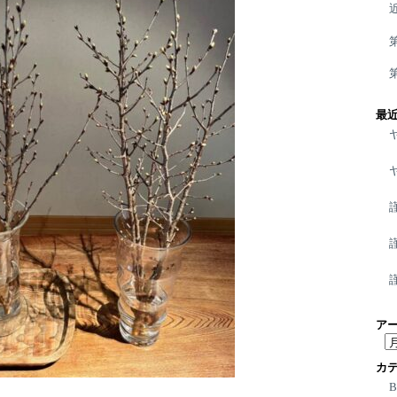
最
ア
ア
ー
カ
カ
イ