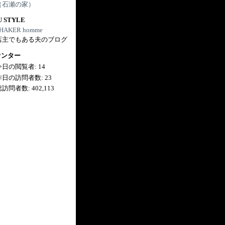
（石瀬の家）
U STYLE
HAKER homme
店主でもある夫のブログ
ウンター
今日の閲覧者:
14
昨日の訪問者数:
23
総訪問者数:
402,113