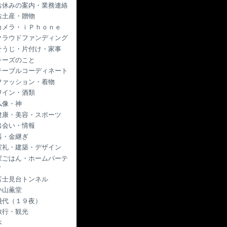
お休みの案内・業務連絡
お土産・贈物
カメラ・ｉＰｈｏｎｅ
クラウドファンディング
そうじ・片付け・家事
チーズのこと
テーブルコーディネート
ファッション・着物
ワイン・酒類
仏像・神
健康・美容・スポーツ
出会い・情報
器・金継ぎ
室礼・建築・デザイン
家ごはん・ホームパーテ
ィ
富士見台トンネル
小山薫堂
幾代（１９夜）
旅行・観光
本