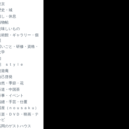
東京
歴史・城
癒し・休息
着物帖
美味しいもの
美術館・ギャラリー・個
展
習いごと・研修・資格・
大学
肉
能 ｓｔｙｌｅ
能遊庵
自己啓発
自然・季節・花
茶道・中国茶
行事・イベント
裁縫・手芸・仕覆
講座（ｎｏｕｓａｋｕ）
音楽・ＤＶＤ・映画・テ
レビ
高岡のゲストハウス