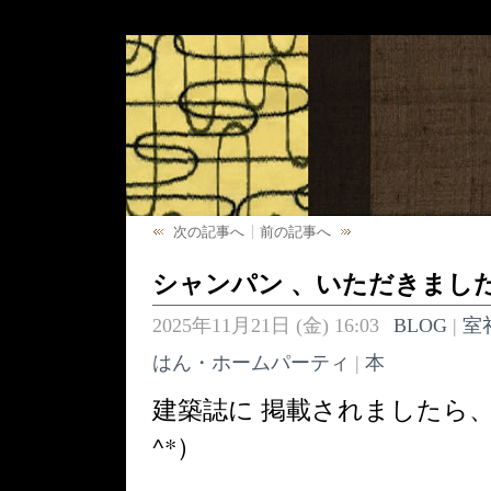
次の記事へ
前の記事へ
シャンパン 、いただきまし
2025年11月21日 (金) 16:03
BLOG
|
室
はん・ホームパーティ
|
本
建築誌に 掲載されましたら、
^*）