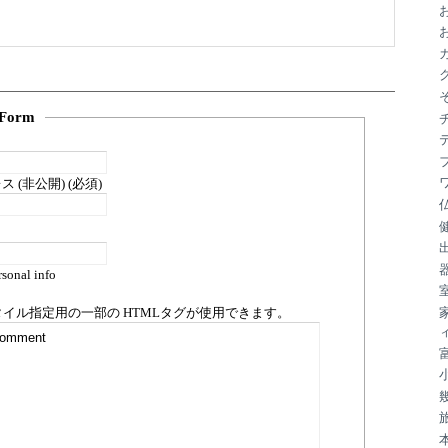
ブ
Form
 (非公開) (必須)
sonal info
タイル指定用の一部の
HTML
タグが使用できます。