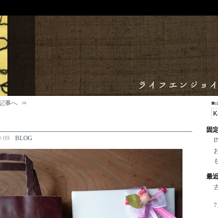
記事へ
■
固
:09
BLOG
I
最