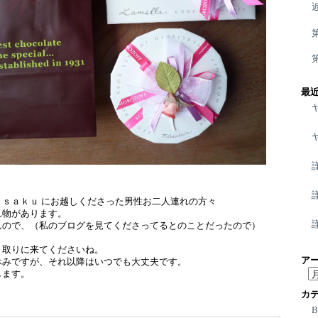
最
ｕｓａｋｕ にお越しくださった男性お二人連れの方々
れ物があります。
んので、（私のブログを見てくださってるとのことだったので）
。
、取りに来てくださいね。
ア
休みですが、それ以降はいつでも大丈夫です。
ア
します。
ー
カ
カ
イ