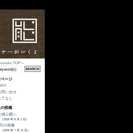
nousaku TOPへ
定ページ
NFO
お問い合せ
もてなし
近の投稿
古城公園へ
（2026 年 8 月 2 日）
7月の画像
（2026 年 7 月 31 日）