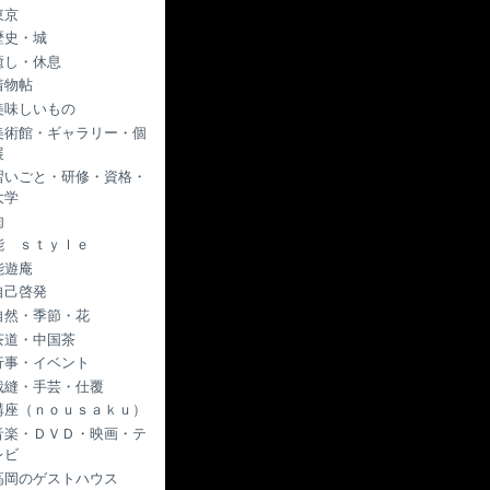
東京
歴史・城
癒し・休息
着物帖
美味しいもの
美術館・ギャラリー・個
展
習いごと・研修・資格・
大学
肉
能 ｓｔｙｌｅ
能遊庵
自己啓発
自然・季節・花
茶道・中国茶
行事・イベント
裁縫・手芸・仕覆
講座（ｎｏｕｓａｋｕ）
音楽・ＤＶＤ・映画・テ
レビ
高岡のゲストハウス