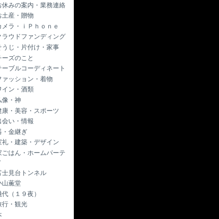
お休みの案内・業務連絡
お土産・贈物
カメラ・ｉＰｈｏｎｅ
クラウドファンディング
そうじ・片付け・家事
チーズのこと
テーブルコーディネート
ファッション・着物
ワイン・酒類
仏像・神
健康・美容・スポーツ
出会い・情報
器・金継ぎ
室礼・建築・デザイン
家ごはん・ホームパーテ
ィ
富士見台トンネル
小山薫堂
幾代（１９夜）
旅行・観光
本