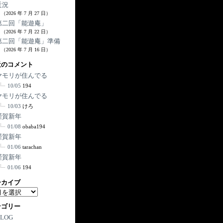
近況
（2026 年 7 月 27 日）
第二回「能遊庵」
（2026 年 7 月 22 日）
第二回「能遊庵」準備
（2026 年 7 月 16 日）
近のコメント
ヤモリが住んでる
10/05
194
ヤモリが住んでる
10/03
けろ
謹賀新年
01/08
obaba194
謹賀新年
01/06
tarachan
謹賀新年
01/06
194
ーカイブ
テゴリー
BLOG