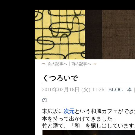
次の記事へ
前の記事へ
くつろいで
2010年02月16日 (火) 11:26
BLOG
|
本
の
末広坂に
次元
という和風カフェができ
本を持って出かけてきました。
竹と蹲で、「和」を醸し出しています