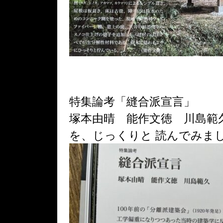
特集論考「縫合派宣言」
塚本由晴 能作文徳 川島範
を、じっくりと 読んでみま