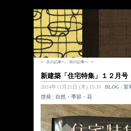
次の記事へ
前の記事へ
新建築「住宅特集」１２月号
2024年11月21日 (木) 15:16
BLOG
|
室
啓発
|
自然・季節・花