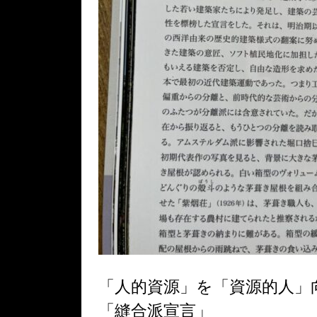
「人的資源」を「資源的人」
「縫合派宣言」