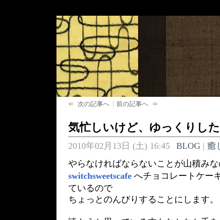
次の記事へ
前の記事へ
気忙しいけど、ゆっくりし
2010年02月13日 (土) 16:45
BLOG
|
癒
やらなければならないことが山積みな
switchsweetscafe
へチョコレートケー
ているので
ちょっとのんびりすることにします。