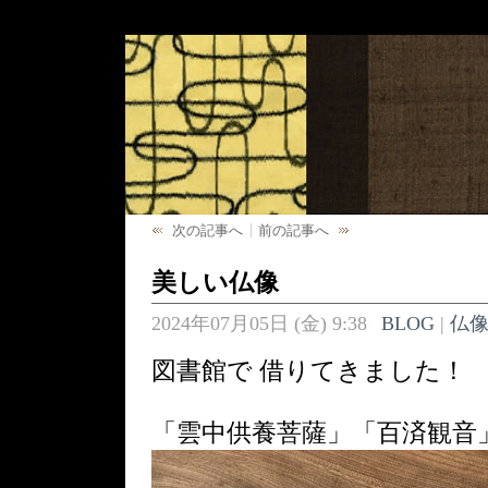
次の記事へ
前の記事へ
美しい仏像
2024年07月05日 (金) 9:38
BLOG
|
仏
図書館で 借りてきました！
「雲中供養菩薩」「百済観