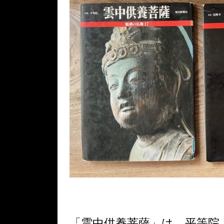
「雲中供養菩薩」は、平等院 