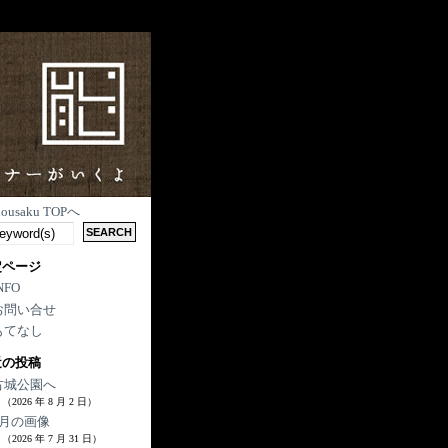
nousaku TOPへ
定ページ
NFO
お問い合せ
もてなし
近の投稿
古城公園へ
（2026 年 8 月 2 日）
7月の画像
（2026 年 7 月 31 日）