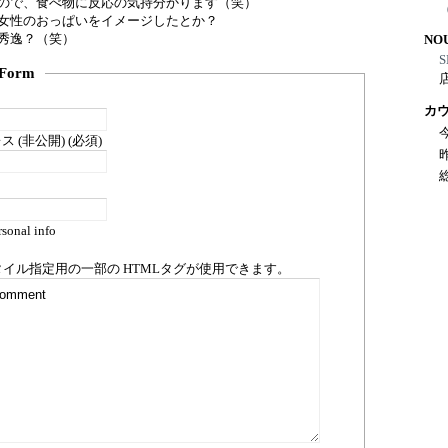
ので、食べ物に反応の気持分かります（笑）
女性のおっぱいをイメージしたとか？
秀逸？（笑）
NO
S
Form
カ
 (非公開) (必須)
sonal info
タイル指定用の一部の
HTML
タグが使用できます。