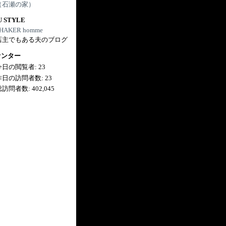
（石瀬の家）
U STYLE
HAKER homme
店主でもある夫のブログ
ウンター
今日の閲覧者:
23
昨日の訪問者数:
23
総訪問者数:
402,045