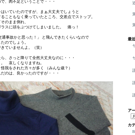
ので、肉不足ということで・・・
をはいていたのですが、まぁ大丈夫でしょうと
することもなく乗っていたところ、交差点でストップ。
てそのまま倒れ、
ガラスに頭をぶつけてしまいました。 痛っ！
交通事故かと思った！」 と飛んできたくらいなので
最
したのでしょう。
できていませんよ。（笑）
たら、さっと降りて全然大丈夫なのに・・・
う。 哀しくなりますね。
怪我をされた方々が多く （みんな歳？）
んだのは、良かったのですが・・・
ア
ア
ー
カ
カ
イ