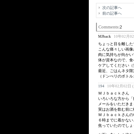
次の記事へ
前の記事へ
Comments:
2
MJback
10年02月02日
ちょっと目を離した
こんな痛々しい画像
肉に気持ちが向かい
体が資本なので、食
ケアしてください（
最近、ごはんネタ限
（ドンぺリのボトル
194
10年02月02日 (火
ＭＪｂａｃｋさん
いろいろな方から「
メールをいただきま
実はお酒を飲む前に
ＭＪｂａｃｋさんの
６時までに着かない
焦っていたのでしょ