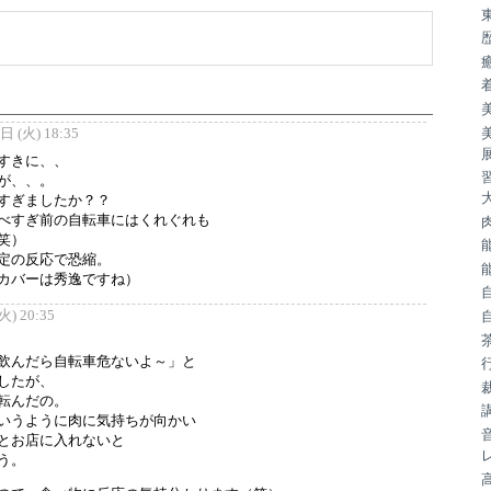
 (火) 18:35
すきに、、
が、、。
すぎましたか？？
べすぎ前の自転車にはくれぐれも
笑）
定の反応で恐縮。
カバーは秀逸ですね）
) 20:35
飲んだら自転車危ないよ～」と
したが、
転んだの。
いうように肉に気持ちが向かい
とお店に入れないと
う。