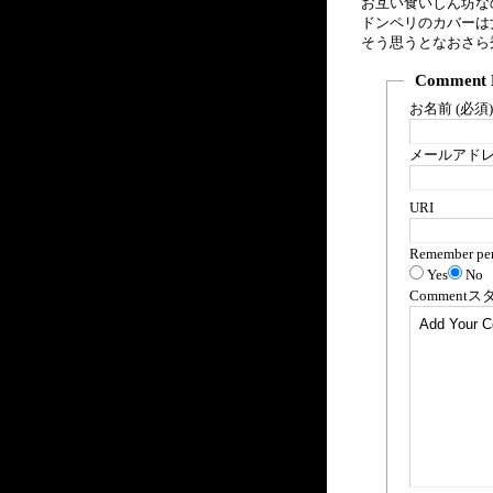
お互い食いしん坊な
ドンペリのカバーは
そう思うとなおさら
Comment 
お名前 (必須)
メールアドレス
URI
Remember per
Yes
No
Comment
ス