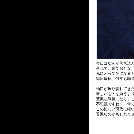
今日はなんか落ち込
それで、家でおとな
私にとって冬になる
毎日毎日、何年も順
袖口が擦り切れてき
新しいものを買うよ
贅沢な気持になりま
不思議ですね？ 何で
この忙しい現代に繕
贅沢なのかもしれま