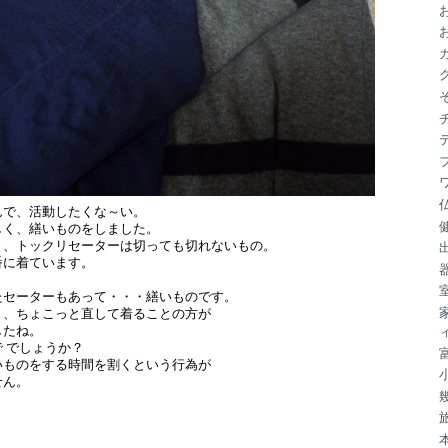
ブ
んで、活動したくな～い。
しく、繕いものをしました。
と、トックリセーターは切っても切れないもの。
番に着ています。
たセーターもあって・・・繕いものです。
り、ちょこっと直して着ることの方が
したね。
 でしょうか？
いものをする時間を割くという行為が
せん。