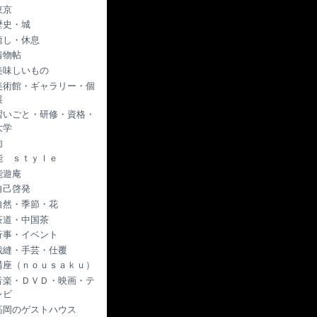
東京
歴史・城
癒し・休息
着物帖
美味しいもの
美術館・ギャラリー・個
展
習いごと・研修・資格・
大学
肉
能 ｓｔｙｌｅ
能遊庵
自己啓発
自然・季節・花
茶道・中国茶
行事・イベント
裁縫・手芸・仕覆
講座（ｎｏｕｓａｋｕ）
音楽・ＤＶＤ・映画・テ
レビ
高岡のゲストハウス