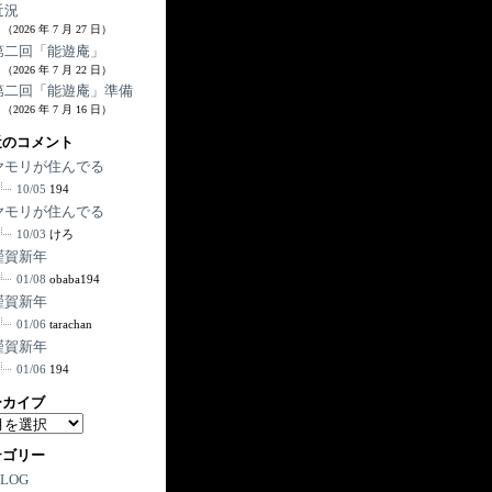
近況
（2026 年 7 月 27 日）
第二回「能遊庵」
（2026 年 7 月 22 日）
第二回「能遊庵」準備
（2026 年 7 月 16 日）
近のコメント
ヤモリが住んでる
10/05
194
ヤモリが住んでる
10/03
けろ
謹賀新年
01/08
obaba194
謹賀新年
01/06
tarachan
謹賀新年
01/06
194
ーカイブ
テゴリー
BLOG