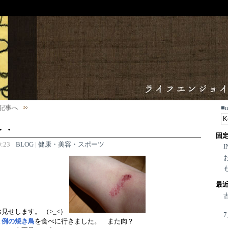
記事へ
■
・・
固
:23
BLOG
|
健康・美容・スポーツ
I
最
見せします。 （>_<）
と
例の焼き鳥
を食べに行きました。 また肉？