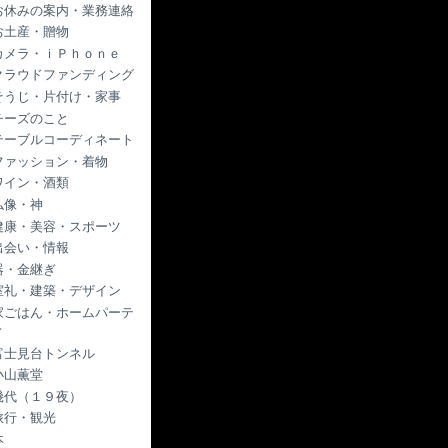
お休みの案内・業務連絡
お土産・贈物
カメラ・ｉＰｈｏｎｅ
クラウドファンディング
そうじ・片付け・家事
チーズのこと
テーブルコーディネート
ファッション・着物
ワイン・酒類
仏像・神
健康・美容・スポーツ
出会い・情報
器・金継ぎ
室礼・建築・デザイン
家ごはん・ホームパーテ
ィ
富士見台トンネル
小山薫堂
幾代（１９夜）
旅行・観光
本