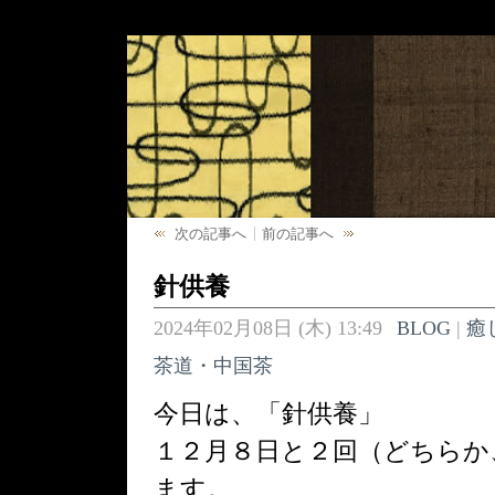
次の記事へ
前の記事へ
針供養
2024年02月08日 (木) 13:49
BLOG
|
癒
茶道・中国茶
今日は、「針供養」
１２月８日と２回（どちらか
ます。