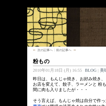
次の記事へ
前の記事へ
粉もの
2010年01月18日 (月) 16:55
BLOG
|
美
昨日は、もんじゃ焼き、お好み焼き、
お店を変えて、餃子、ラーメンと 粉
間に肉も入りましたが・・・
そう言えば、もんじゃ焼は自分で作っ