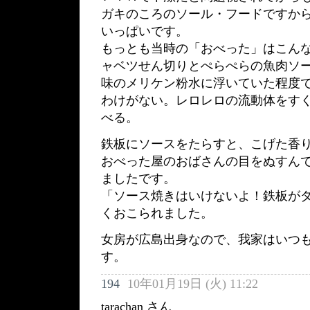
ガキのころのソール・フードですか
いっぱいです。
もっとも当時の「おべった」はこん
ャベツせん切りとぺらぺらの魚肉ソ
味のメリケン粉水に浮いていた程度
わけがない。レロレロの流動体をす
べる。
鉄板にソースをたらすと、こげた香
おべった屋のおばさんの目をぬすん
ましたです。
「ソース焼きはいけないよ！鉄板が
くおこられました。
女房が広島出身なので、我家はいつ
す。
194
10年01月19日 (火) 11:22
tarachan さん