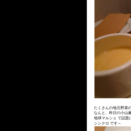
たくさんの地元野菜
なんと、昨日の小山
地球マルシェ で話題
シンクロ です～