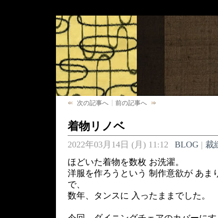
次の記事へ
前の記事へ
着物リノベ
2022年03月14日 (月) 11:12
BLOG
|
裁
ほどいた着物を数枚 お洗濯。
洋服を作ろうという 制作意欲が あま
で、
数年、タンスに 入ったままでした。